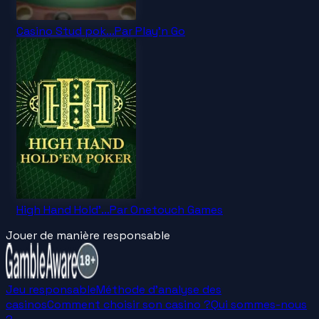
Casino Stud pok...
Par
Play'n Go
High Hand Hold'...
Par
Onetouch Games
Jouer de manière responsable
Jeu responsable
Méthode d'analyse des
casinos
Comment choisir son casino ?
Qui sommes-nous