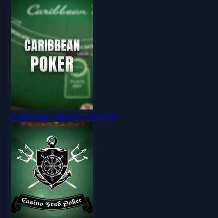
Caribbean Poker
Par
Betsoft