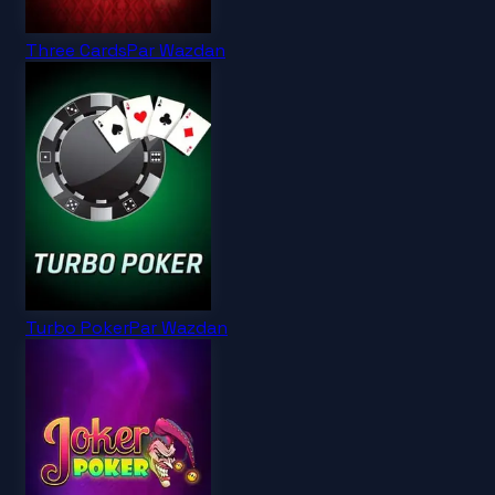
Three Cards
Par
Wazdan
Turbo Poker
Par
Wazdan