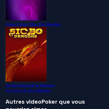
Joker Poker (Wa...
Par
Wazdan
Sic Bo Dragons
Par
Wazdan
Voir plus de jeux Wazdan
Autres videoPoker que vous