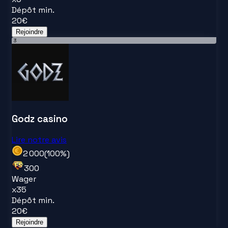
Dépôt min.
20
€
Rejoindre
3
Godz casino
Lire notre avis
2 000
(
100
%)
300
Wager
x
35
Dépôt min.
20
€
Rejoindre