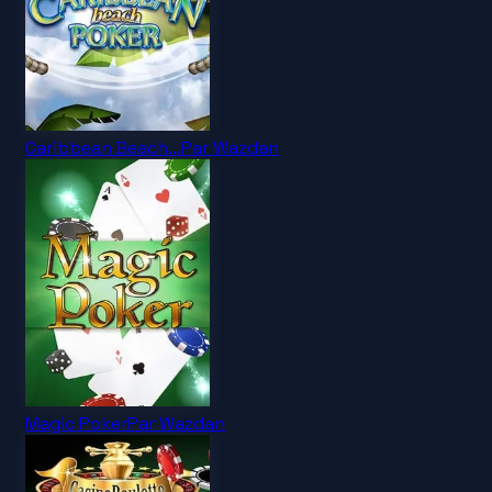
Caribbean Beach...
Par
Wazdan
Magic Poker
Par
Wazdan