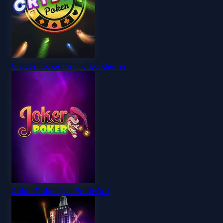
Crystal poker
Par
Turbo Games
Joker Poker (In...
Par
inOut