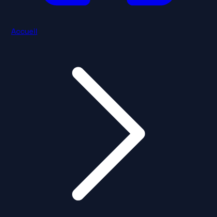
Accueil