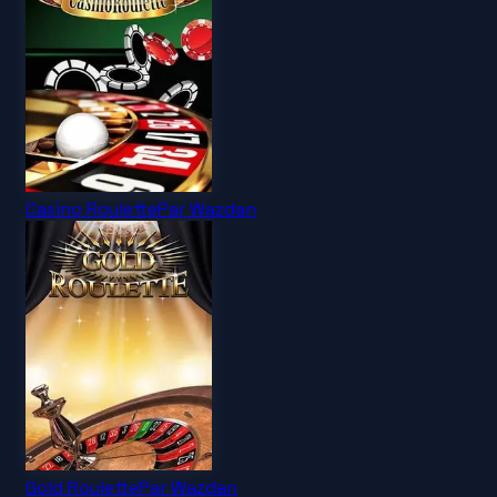
Casino Roulette
Par
Wazdan
Gold Roulette
Par
Wazdan