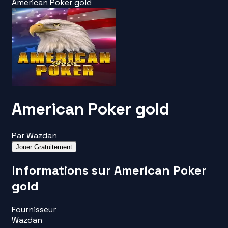
American Poker gold
American Poker gold
Par
Wazdan
Jouer Gratuitement
Informations sur American Poker
gold
Fournisseur
Wazdan