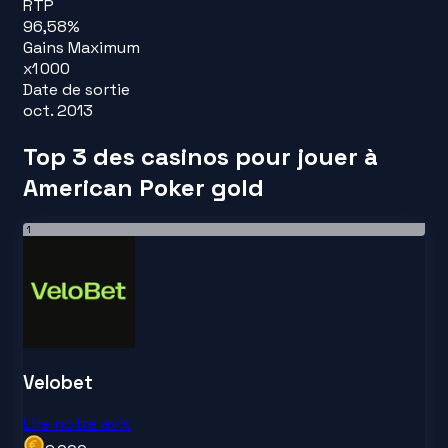
RTP
96,58
%
Gains Maximum
x
1 000
Date de sortie
oct. 2013
Top 3 des casinos pour jouer à
American Poker gold
1
Velobet
Lire notre avis