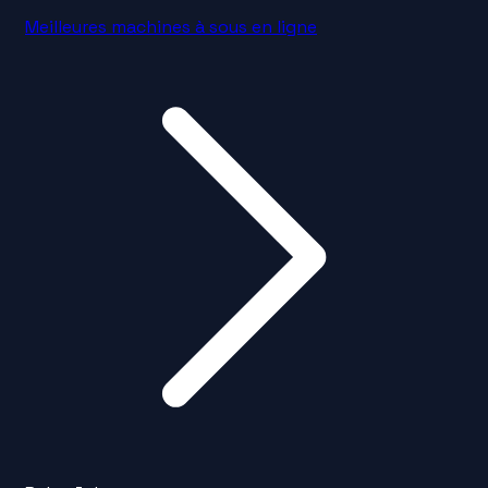
Meilleures machines à sous en ligne