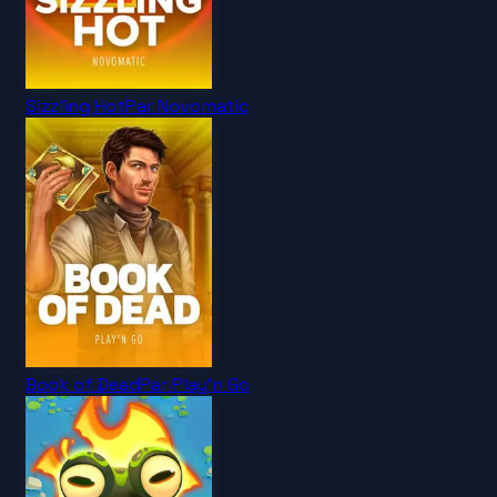
Sizzling Hot
Par
Novomatic
Book of Dead
Par
Play'n Go