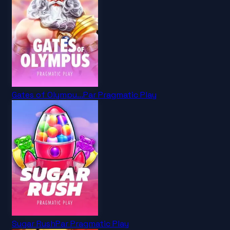
Gates of Olympu...
Par
Pragmatic Play
Sugar Rush
Par
Pragmatic Play