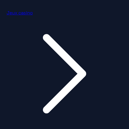
Jeux casino