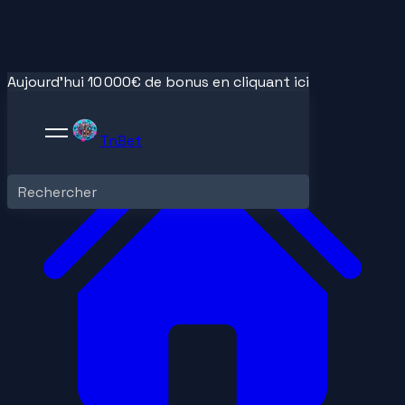
Aujourd'hui 10 000€ de bonus en cliquant ici
TnBet
Rechercher