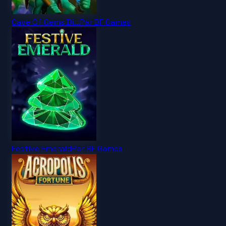
Cave Of Gems Di...
Par
BF Games
Festive Emerald
Par
BF Games