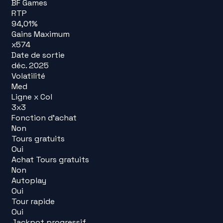
BF Games
RTP
94,01
%
Gains Maximum
x
574
Date de sortie
déc. 2025
Volatilité
Med
Ligne x Col
3x3
Fonction d'achat
Non
Tours gratuits
Oui
Achat Tours gratuits
Non
Autoplay
Oui
Tour rapide
Oui
Jackpot progressif