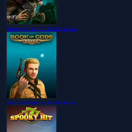
Werewolf Hour D...
Par
BF Games
Book of Gods Ex...
Par
BF Games