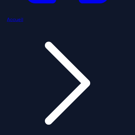
Accueil