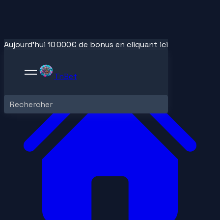
Aujourd'hui 10 000€ de bonus en cliquant ici
TnBet
Rechercher