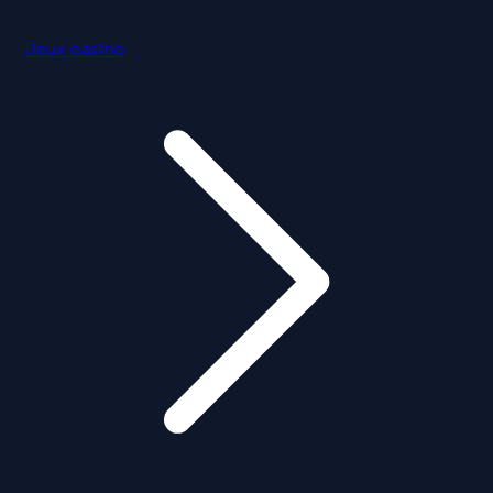
Jeux casino