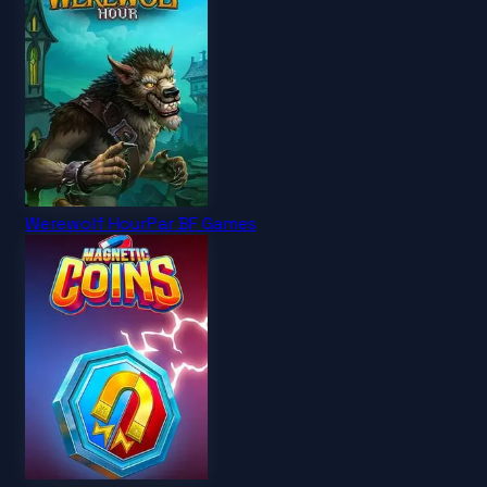
Werewolf Hour
Par
BF Games