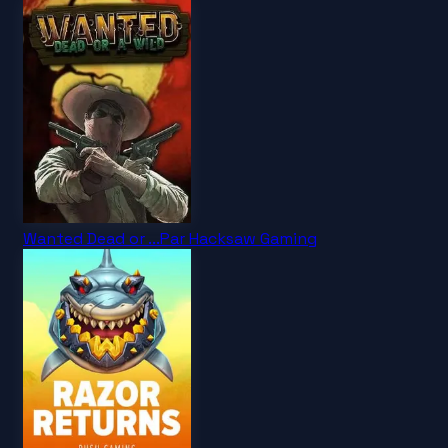
Wanted Dead or ...
Par
Hacksaw Gaming