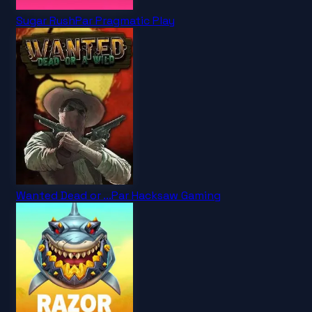
Sugar Rush
Par
Pragmatic Play
Wanted Dead or ...
Par
Hacksaw Gaming