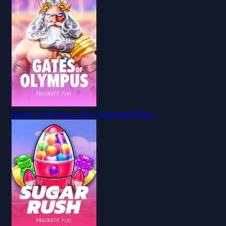
Gates of Olympu...
Par
Pragmatic Play