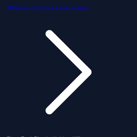
Meilleures machines à sous en ligne