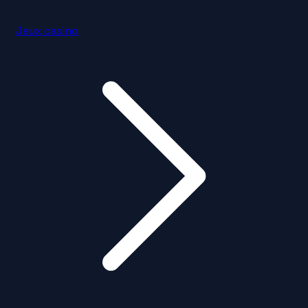
Jeux casino