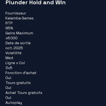
Plunder Hold and Win
Fournisseur
Kalamba Games
RTP
95
%
Gains Maximum
x
6 000
Date de sortie
oct. 2025
Volatilité
Med
Ligne x Col
3x5
Fonction d'achat
Oui
Tours gratuits
Oui
Achat Tours gratuits
Oui
Autoplay