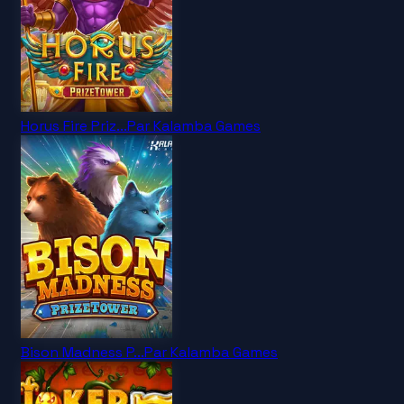
Horus Fire Priz...
Par
Kalamba Games
Bison Madness P...
Par
Kalamba Games