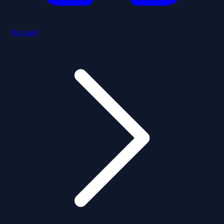
Accueil