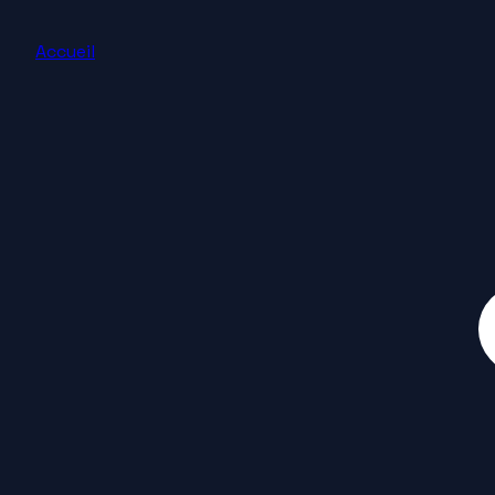
Accueil