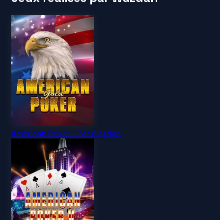
American Poker ...
Par
Wazdan