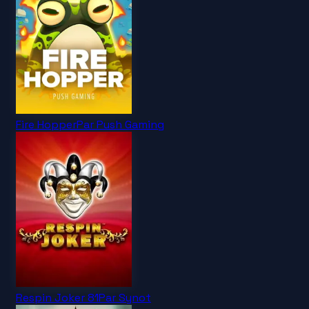
Fire Hopper
Par
Push Gaming
Respin Joker 81
Par
Synot