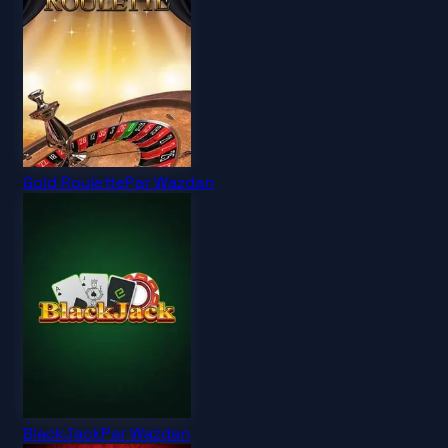
Gold Roulette
Par
Wazdan
BlackJack
Par
Wazdan