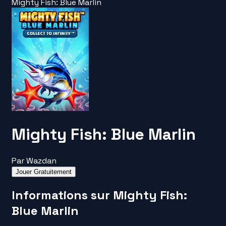
Mighty Fish: Blue Marlin
Mighty Fish: Blue Marlin
Par
Wazdan
Jouer Gratuitement
Informations sur Mighty Fish:
Blue Marlin