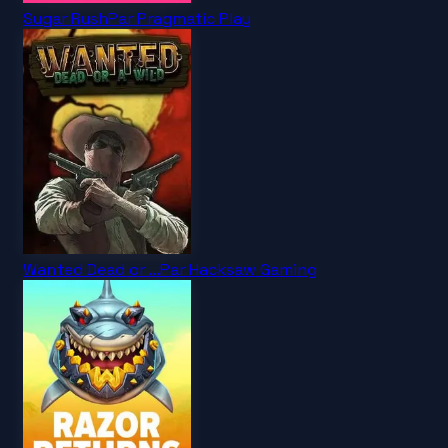
Sugar Rush
Par
Pragmatic Play
Wanted Dead or ...
Par
Hacksaw Gaming