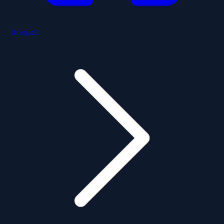
Accueil