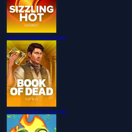
Sizzling Hot
Par
Novomatic
Book of Dead
Par
Play'n Go