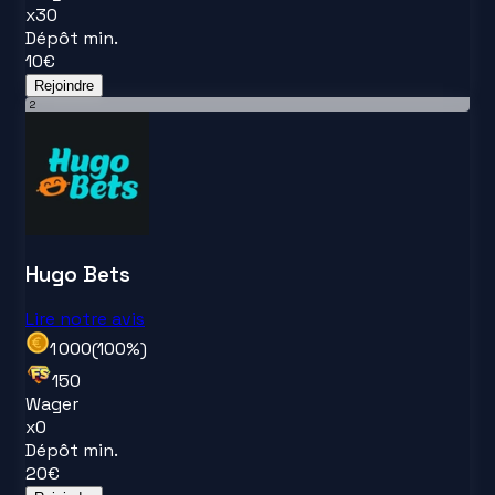
x
30
Dépôt min.
10
€
Rejoindre
2
Hugo Bets
Lire notre avis
1 000
(
100
%)
150
Wager
x
0
Dépôt min.
20
€