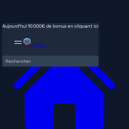
Aujourd'hui 10 000€ de bonus en cliquant ici
TnBet
Rechercher