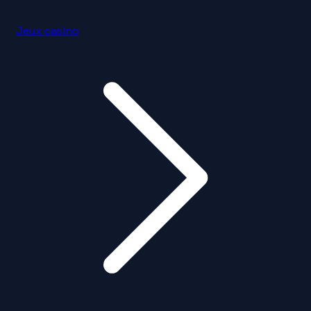
Jeux casino