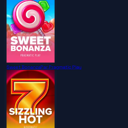
Sweet Bonanza
Par
Pragmatic Play