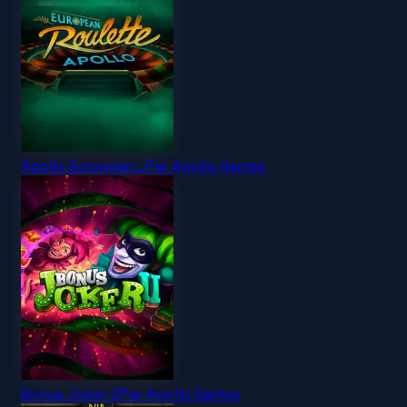
Apollo European...
Par
Apollo Games
Bonus Joker 2
Par
Apollo Games