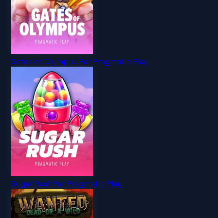
Gates of Olympu...
Par
Pragmatic Play
Sugar Rush
Par
Pragmatic Play