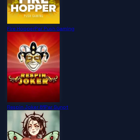
Fire Hopper
Par
Push Gaming
Respin Joker 81
Par
Synot