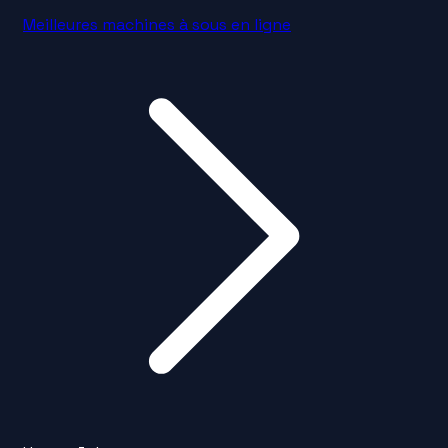
Meilleures machines à sous en ligne