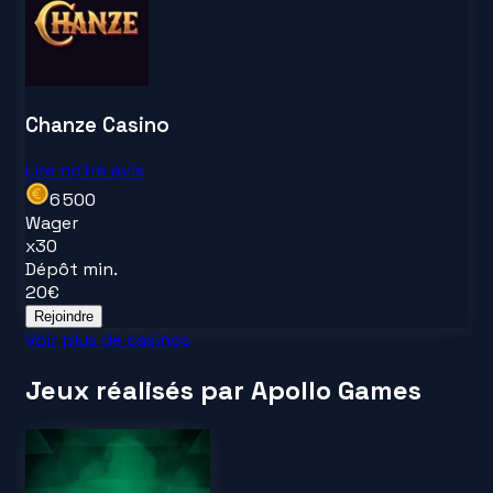
Chanze Casino
Lire notre avis
6 500
Wager
x
30
Dépôt min.
20
€
Rejoindre
Voir plus de casinos
Jeux réalisés par Apollo Games