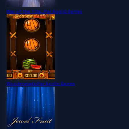
War of the Tita...
Par
Apollo Games
Woodenmatic
Par
Apollo Games