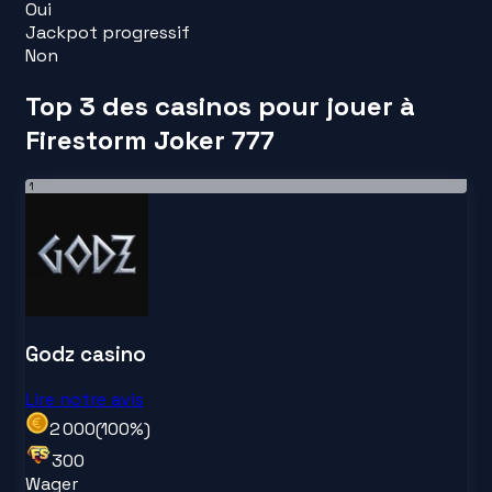
Oui
Jackpot progressif
Non
Top 3 des casinos pour jouer à
Firestorm Joker 777
1
Godz casino
Lire notre avis
2 000
(
100
%)
300
Wager