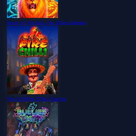
Book of the Gol...
Par
Zillion Games
Fire Chilli
Par
Zillion Games