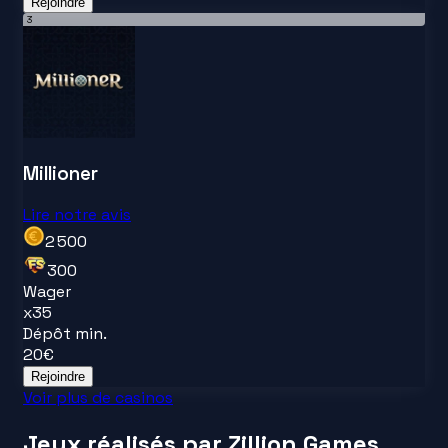
Rejoindre
3
Millioner
Lire notre avis
2 500
300
Wager
x
35
Dépôt min.
20
€
Rejoindre
Voir plus de casinos
Jeux réalisés par Zillion Games