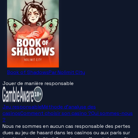
Book of Shadows
Par
Nolimit City
Jouer de manière responsable
Jeu responsable
Méthode d'analyse des
casinos
Comment choisir son casino ?
Qui sommes-nous
?
Nous ne sommes en aucun cas responsable des pertes
dues au jeu de hasard dans les casinos ou aux paris sur