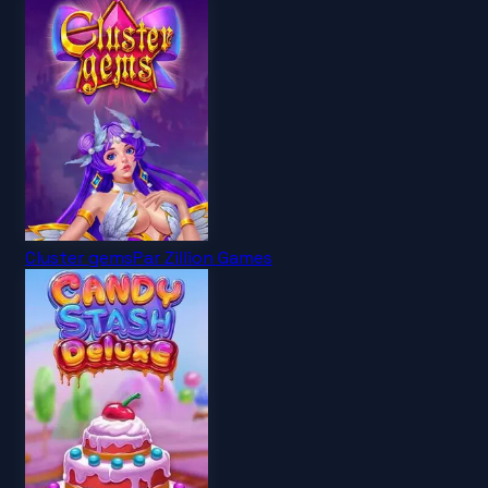
Cluster gems
Par
Zillion Games