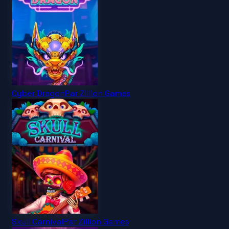
Cyber Dragon
Par
Zillion Games
Skull Carnival
Par
Zillion Games