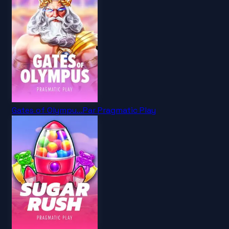
Gates of Olympu...
Par
Pragmatic Play