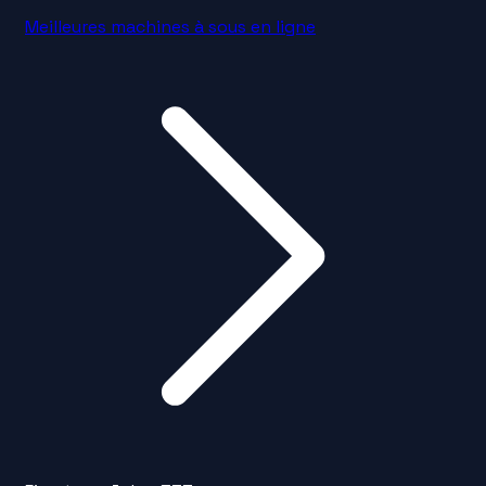
Meilleures machines à sous en ligne