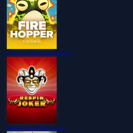
Fire Hopper
Par
Push Gaming
Respin Joker 81
Par
Synot