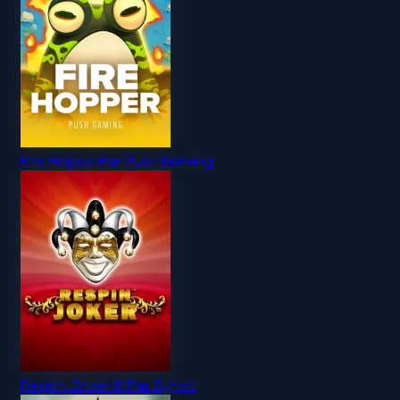
Fire Hopper
Par
Push Gaming
Respin Joker 81
Par
Synot