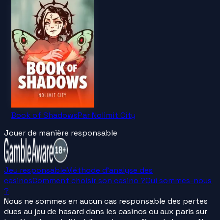
Book of Shadows
Par
Nolimit City
Jouer de manière responsable
Jeu responsable
Méthode d'analyse des
casinos
Comment choisir son casino ?
Qui sommes-nous
?
Nous ne sommes en aucun cas responsable des pertes
dues au jeu de hasard dans les casinos ou aux paris sur