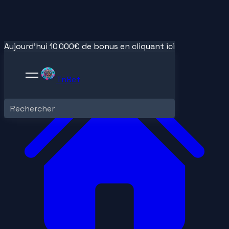
Aujourd'hui 10 000€ de bonus en cliquant ici
TnBet
Rechercher