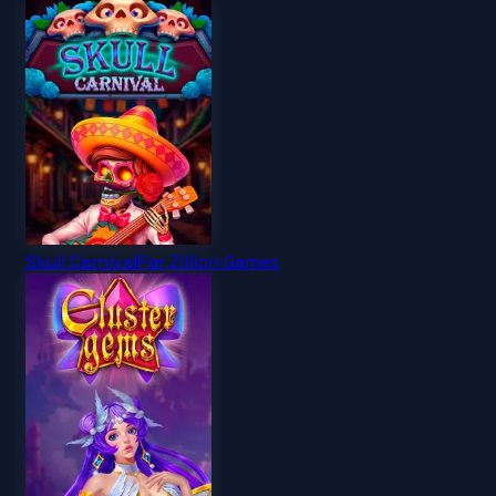
Skull Carnival
Par
Zillion Games