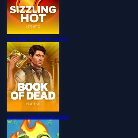
Sizzling Hot
Par
Novomatic
Book of Dead
Par
Play'n Go