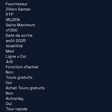
Fournisseur
Zillion Games
RTP
95,25
%
Gains Maximum
x
1 300
Date de sortie
août 2025
Volatilité
Med
Ligne x Col
4x5
Fonction d'achat
Non
Tours gratuits
Oui
Achat Tours gratuits
Non
Autoplay
Oui
Tour rapide