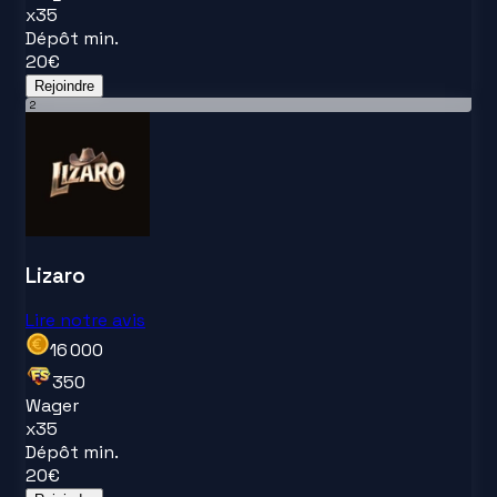
x
35
Dépôt min.
20
€
Rejoindre
2
Lizaro
Lire notre avis
16 000
350
Wager
x
35
Dépôt min.
20
€