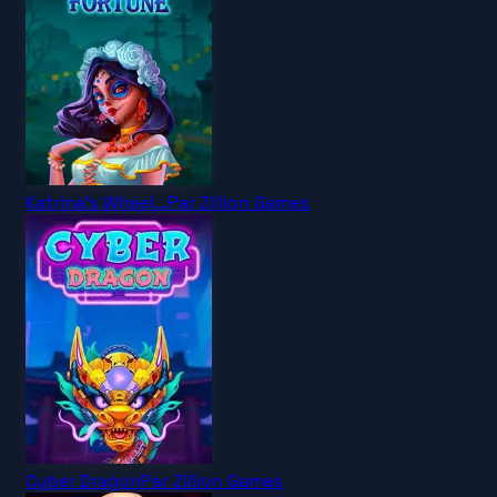
Katrina's Wheel...
Par
Zillion Games
Cyber Dragon
Par
Zillion Games