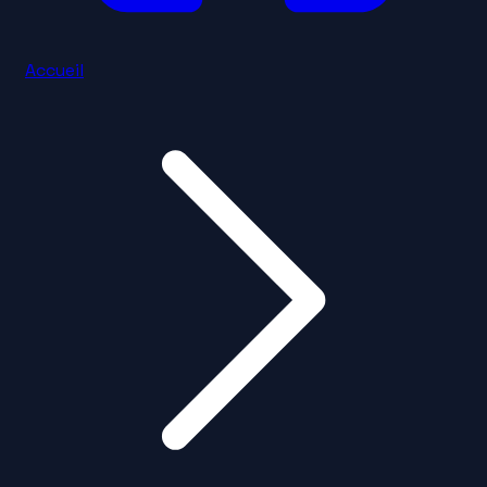
Accueil