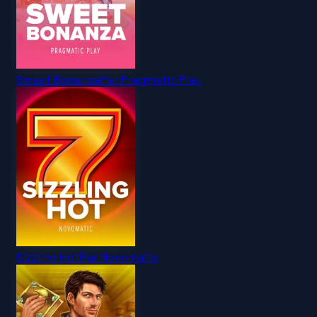
Sweet Bonanza
Par
Pragmatic Play
Sizzling Hot
Par
Novomatic