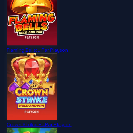
Flaming Bells: ...
Par
Playson
Crown Strike: H...
Par
Playson