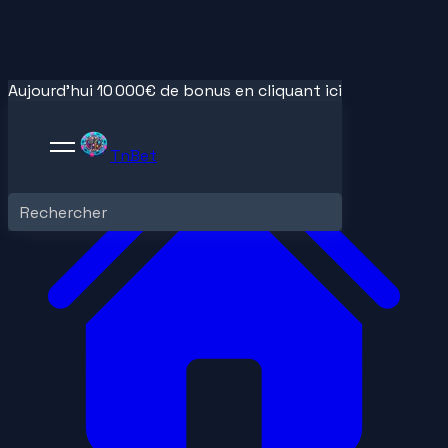
Aujourd'hui 10 000€ de bonus en cliquant ici
TnBet
Rechercher