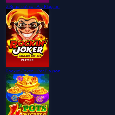
3 Royal coins: ...
Par
Playson
Rockin' Joker: ...
Par
Playson