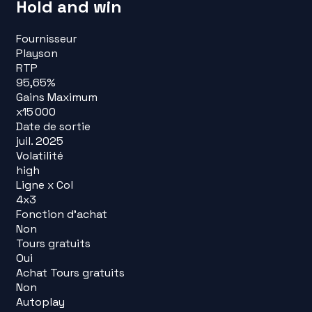
Hold and win
Fournisseur
Playson
RTP
95,65
%
Gains Maximum
x
15 000
Date de sortie
juil. 2025
Volatilité
high
Ligne x Col
4x3
Fonction d'achat
Non
Tours gratuits
Oui
Achat Tours gratuits
Non
Autoplay