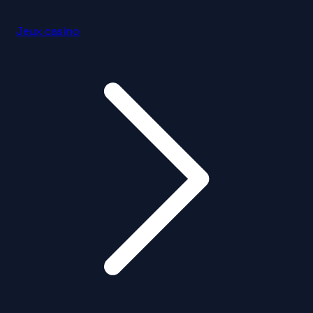
Jeux casino