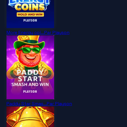
More Energy coi...
Par
Playson
Paddy Star Smas...
Par
Playson