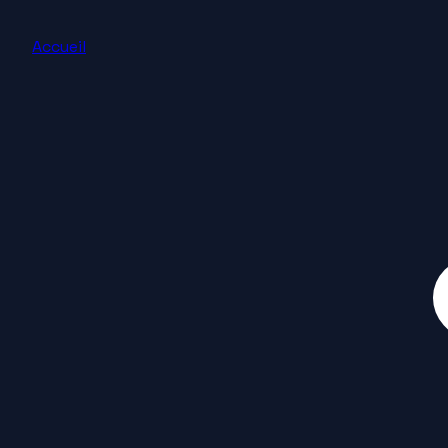
Accueil