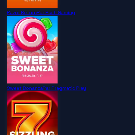
Razor Return
Par
Push Gaming
Sweet Bonanza
Par
Pragmatic Play