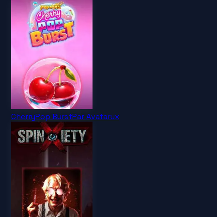
CherryPop Burst
Par
Avatarux