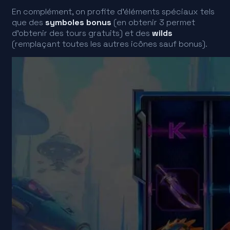
En complément, on profite d'éléments spéciaux tels
que des
symboles bonus
(en obtenir 3 permet
d’obtenir des tours gratuits) et des
wilds
(remplaçant toutes les autres icônes sauf bonus).