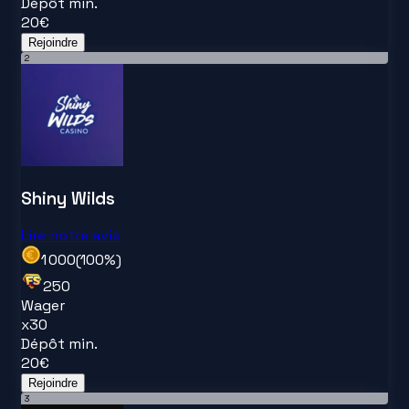
Dépôt min.
20
€
Rejoindre
2
Shiny Wilds
Lire notre avis
1 000
(
100
%)
250
Wager
x
30
Dépôt min.
20
€
Rejoindre
3