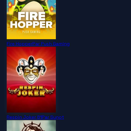
Fire Hopper
Par
Push Gaming
Respin Joker 81
Par
Synot