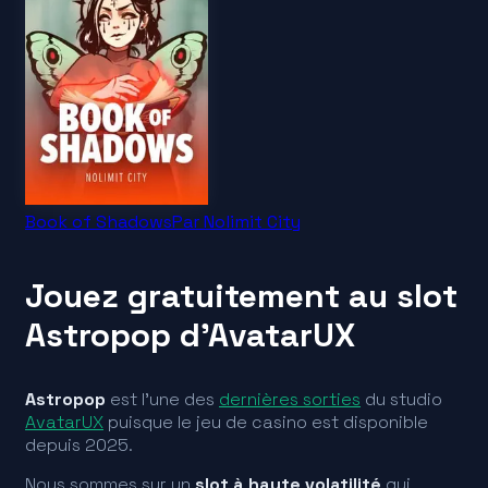
Book of Shadows
Par
Nolimit City
Jouez gratuitement au slot
Astropop d’AvatarUX
Astropop
est l'une des
dernières sorties
du studio
AvatarUX
puisque le jeu de casino est disponible
depuis 2025.
Nous sommes sur un
slot à haute volatilité
qui