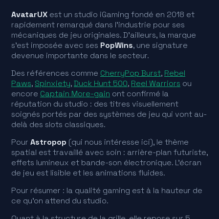
AvatarUX
est un studio iGaming fondé en 2018 et
rapidement remarqué dans l'industrie pour ses
mécaniques de jeu originales. D’ailleurs, la marque
s'est imposée avec ses
PopWins
, une signature
devenue importante dans le secteur.
Des références comme
CherryPop Burst
,
Rebel
Paws
,
Spinxiety
,
Duck Hunt 500
,
Reel Warriors
ou
encore
Captain More-gain
ont confirmé la
réputation du studio : des titres visuellement
soignés portés par des systèmes de jeu qui vont au-
delà des slots classiques.
Pour
Astropop
(qui nous intéresse ici), le thème
spatial est travaillé avec soin : arrière-plan futuriste,
effets lumineux et bande-son électronique. L'écran
de jeu est lisible et les animations fluides.
Pour résumer : la qualité gaming est à la hauteur de
ce qu'on attend du studio.
Quant à la structure de la grille, elle repose sur 5