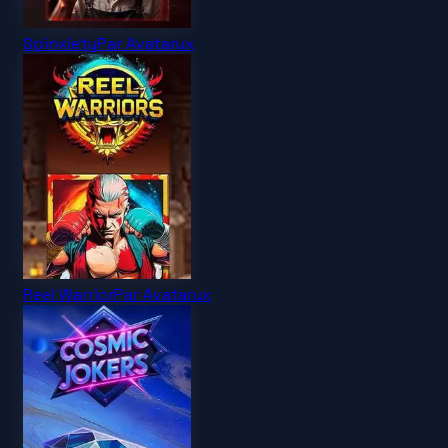
Spinxiety
Par
Avatarux
Reel Warrior
Par
Avatarux