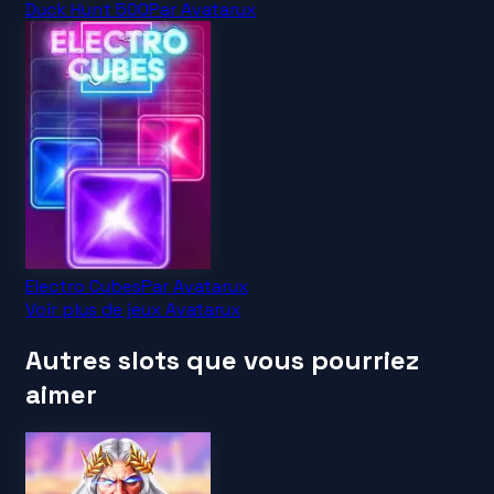
Duck Hunt 500
Par
Avatarux
Electro Cubes
Par
Avatarux
Voir plus de jeux Avatarux
Autres slots que vous pourriez
aimer