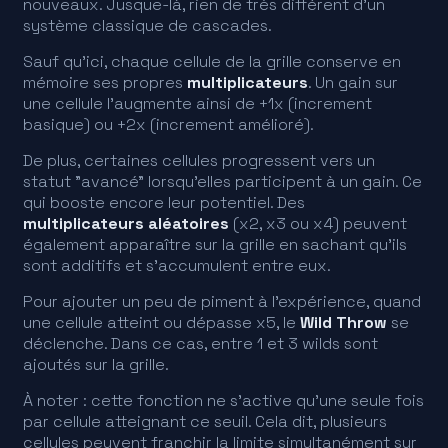
nouveaux. Jusque-là, rien de très différent d'un
système classique de cascades.
Sauf qu'ici, chaque cellule de la grille conserve en
mémoire ses propres
multiplicateurs
. Un gain sur
une cellule l'augmente ainsi de +1x (increment
basique) ou +2x (increment amélioré).
De plus, certaines cellules progressent vers un
statut "avancé" lorsqu'elles participent à un gain. Ce
qui booste encore leur potentiel. Des
multiplicateurs aléatoires
(x2, x3 ou x4) peuvent
également apparaître sur la grille en sachant qu'ils
sont additifs et s'accumulent entre eux.
Pour ajouter un peu de piment à l’expérience, quand
une cellule atteint ou dépasse x5, le
Wild Throw
se
déclenche. Dans ce cas, entre 1 et 3 wilds sont
ajoutés sur la grille.
À noter : cette fonction ne s'active qu'une seule fois
par cellule atteignant ce seuil. Cela dit, plusieurs
cellules peuvent franchir la limite simultanément sur