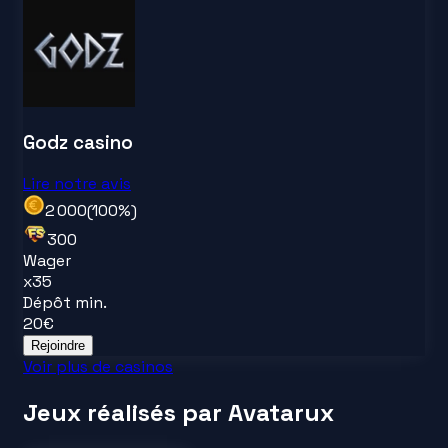
Godz casino
Lire notre avis
2 000
(
100
%)
300
Wager
x
35
Dépôt min.
20
€
Rejoindre
Voir plus de casinos
Jeux réalisés par Avatarux