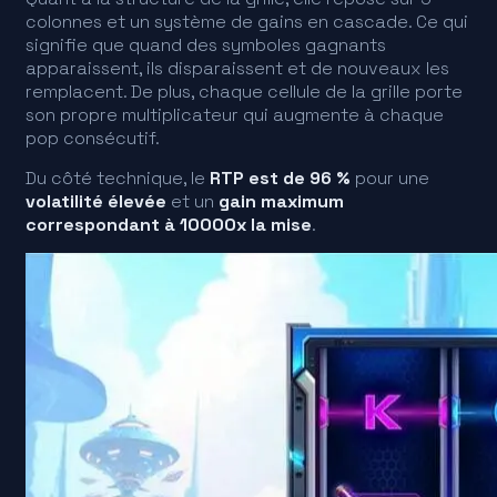
colonnes et un système de gains en cascade. Ce qui
signifie que quand des symboles gagnants
apparaissent, ils disparaissent et de nouveaux les
remplacent. De plus, chaque cellule de la grille porte
son propre multiplicateur qui augmente à chaque
pop consécutif.
Du côté technique, le
RTP est de 96 %
pour une
volatilité élevée
et un
gain maximum
correspondant à 10000x la mise
.