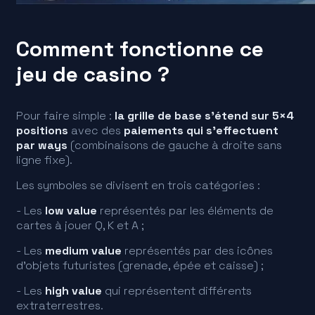
Comment fonctionne ce
jeu de casino ?
Pour faire simple :
la grille de base s'étend sur 5×4
positions
avec des
paiements qui s'effectuent
par ways
(combinaisons de gauche à droite sans
ligne fixe).
Les symboles se divisent en trois catégories :
- Les
low value
représentés par les éléments de
cartes à jouer Q, K et A ;
- Les
medium value
représentés par des icônes
d’objets futuristes (grenade, épée et caisse) ;
- Les
high value
qui représentent différents
extraterrestres.