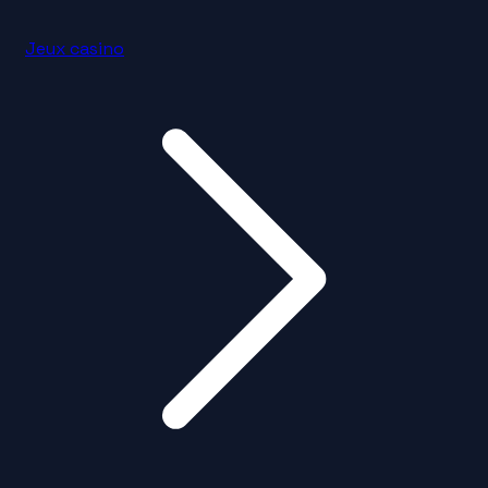
Jeux casino