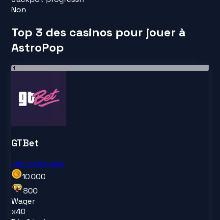
Non
Top 3 des casinos pour jouer à
AstroPop
1
GTBet
Lire notre avis
10 000
800
Wager
x
40