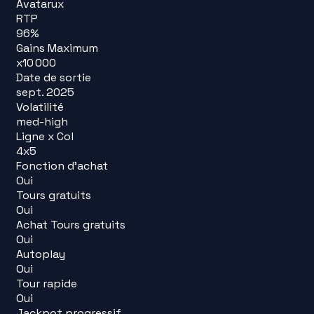
Avatarux
RTP
96
%
Gains Maximum
x
10 000
Date de sortie
sept. 2025
Volatilité
med-high
Ligne x Col
4x5
Fonction d'achat
Oui
Tours gratuits
Oui
Achat Tours gratuits
Oui
Autoplay
Oui
Tour rapide
Oui
Jackpot progressif