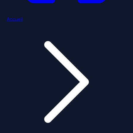
Accueil