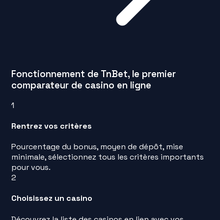
Fonctionnement de TnBet, le premier
comparateur de casino en ligne
1
Rentrez vos critères
Pourcentage du bonus, moyen de dépôt, mise
minimale, sélectionnez tous les critères importants
pour vous.
2
Choisissez un casino
Découvrez la liste des casinos en lien avec vos