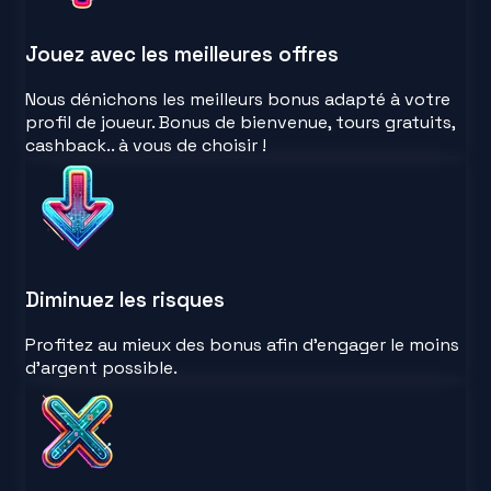
Jouez avec les meilleures offres
Nous dénichons les meilleurs bonus adapté à votre
profil de joueur. Bonus de bienvenue, tours gratuits,
cashback.. à vous de choisir !
Diminuez les risques
Profitez au mieux des bonus afin d'engager le moins
d'argent possible.