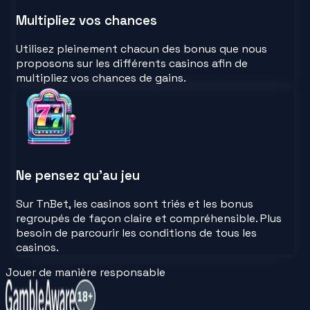
Multipliez vos chances
Utilisez pleinement chacun des bonus que nous
proposons sur les différents casinos afin de
multipliez vos chances de gains.
Ne pensez qu'au jeu
Sur TnBet, les casinos sont triés et les bonus
regroupés de façon claire et compréhensible. Plus
besoin de parcourir les conditions de tous les
casinos.
Jouer de manière responsable