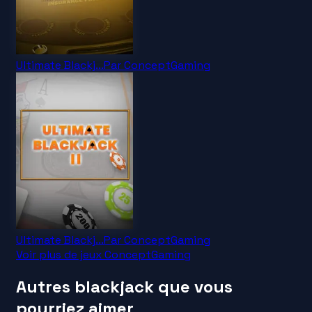
Ultimate Blackj...
Par
ConceptGaming
Ultimate Blackj...
Par
ConceptGaming
Voir plus de jeux ConceptGaming
Autres blackjack que vous
pourriez aimer