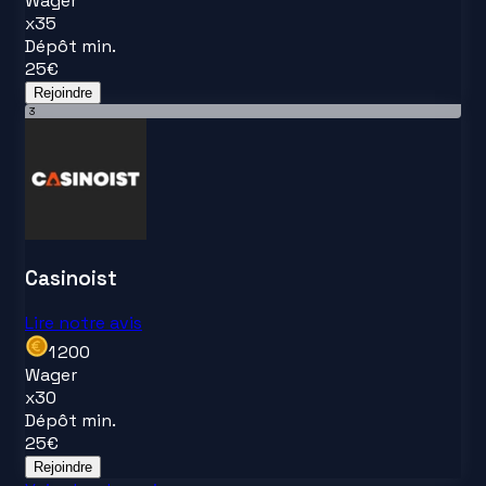
Wager
x
35
Dépôt min.
25
€
Rejoindre
3
Casinoist
Lire notre avis
1 200
Wager
x
30
Dépôt min.
25
€
Rejoindre