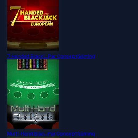
7 Handed Blackj...
Par
ConceptGaming
Multi-Hand Blac...
Par
ConceptGaming