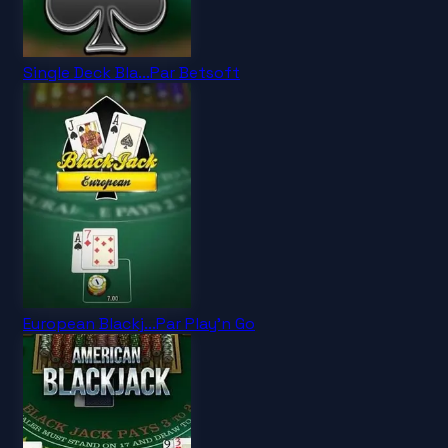
Single Deck Bla...
Par
Betsoft
European Blackj...
Par
Play'n Go