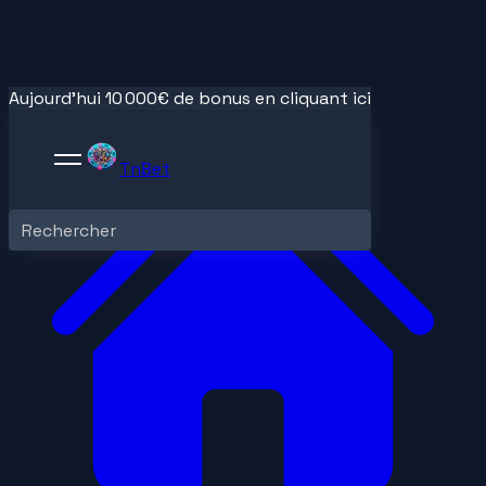
Aujourd'hui 10 000€ de bonus en cliquant ici
TnBet
Rechercher