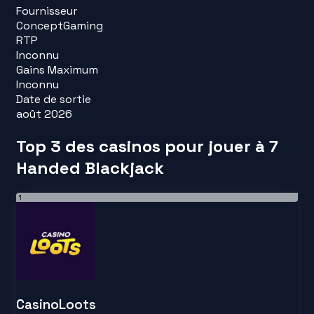
Fournisseur
ConceptGaming
RTP
Inconnu
Gains Maximum
Inconnu
Date de sortie
août 2026
Top 3 des casinos pour jouer à 7
Handed Blackjack
1
CasinoLoots