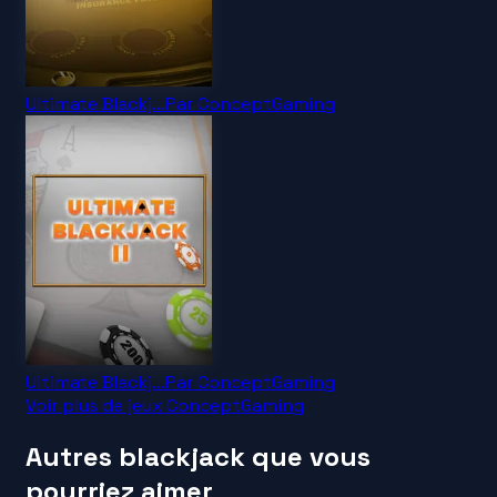
Ultimate Blackj...
Par
ConceptGaming
Ultimate Blackj...
Par
ConceptGaming
Voir plus de jeux ConceptGaming
Autres blackjack que vous
pourriez aimer