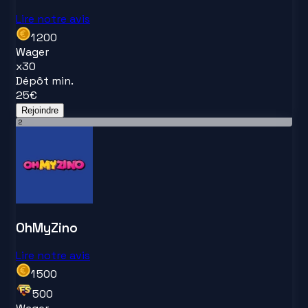
Lire notre avis
1 200
Wager
x
30
Dépôt min.
25
€
Rejoindre
2
OhMyZino
Lire notre avis
1 500
500