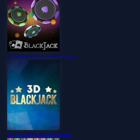
Blackjack (Gala...
Par
Galaxsys
3d Blackjack
Par
1x2gaming