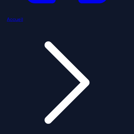
Accueil