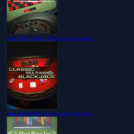
American Roulet...
Par
ConceptGaming
Blackjack MH (C...
Par
ConceptGaming