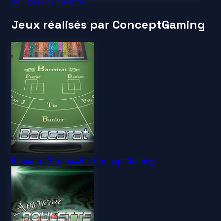
Voir plus de casinos
Jeux réalisés par ConceptGaming
Baccarat (Conce...
Par
ConceptGaming