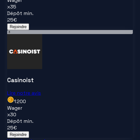
Wager
x
35
Dépôt min.
25
€
Rejoindre
3
Casinoist
Lire notre avis
1 200
Wager
x
30
Dépôt min.
25
€
Rejoindre