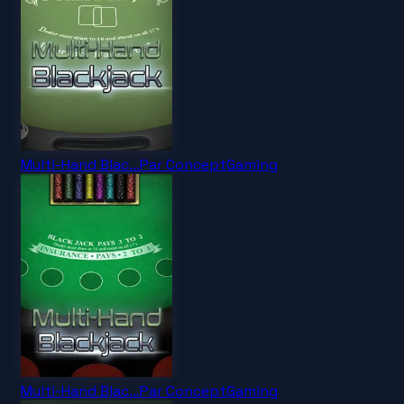
Multi-Hand Blac...
Par
ConceptGaming
Multi-Hand Blac...
Par
ConceptGaming