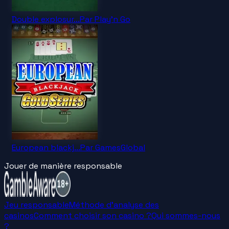
Double explosur...
Par
Play'n Go
European blackj...
Par
GamesGlobal
Jouer de manière responsable
Jeu responsable
Méthode d'analyse des
casinos
Comment choisir son casino ?
Qui sommes-nous
?