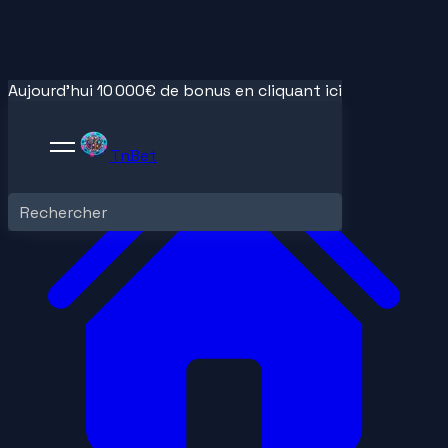
Aujourd'hui 10 000€ de bonus en cliquant ici
TnBet
Rechercher