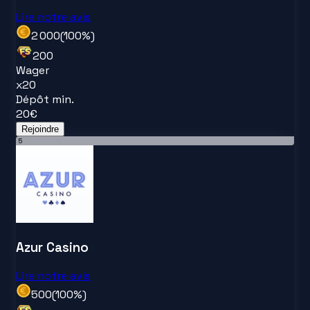
Lire notre avis
2 000
(
100
%)
200
Wager
x
20
Dépôt min.
20
€
Rejoindre
5
Azur Casino
Lire notre avis
500
(
100
%)