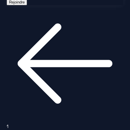
Rejoindre
1