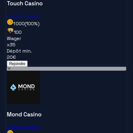
Touch Casino
Lire notre avis
1 000
(
100
%)
100
Wager
x
35
Dépôt min.
20
€
Rejoindre
11
Mond Casino
Lire notre avis