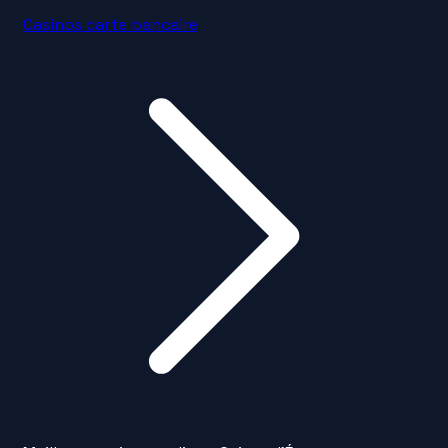
Casinos carte bancaire