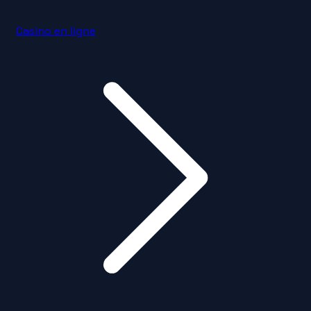
Casino en ligne