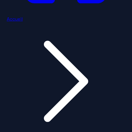
Accueil