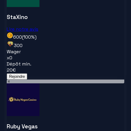
StaXino
Lire notre avis
600
(
100
%)
300
Wager
x
0
Dépôt min.
20
€
Rejoindre
4
Ruby Vegas