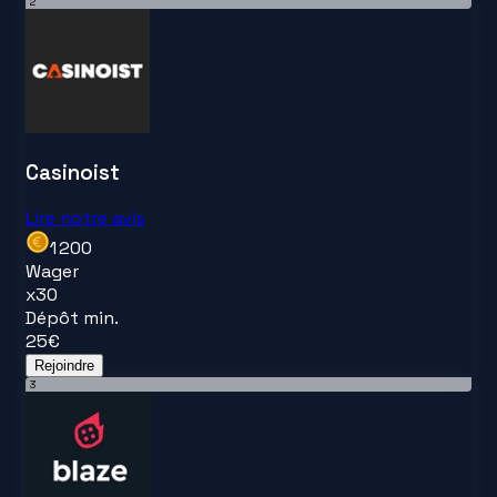
2
Casinoist
Lire notre avis
1 200
Wager
x
30
Dépôt min.
25
€
Rejoindre
3