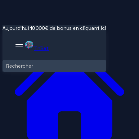
Aujourd'hui 10 000€ de bonus en cliquant ici
TnBet
Rechercher