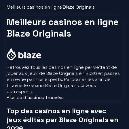
Meilleurs casinos en ligne Blaze Originals
Meilleurs casinos en ligne
Blaze Originals
Retrouvez tous les casinos en ligne permettant de
jouer aux jeux de Blaze Originals en 2026 et passés
en revue par nos experts. Parcourez les afin de
trouver le casino Blaze Originals qui vous
correspond.
Plus de 3 casinos trouvés.
Top des casinos en ligne avec
jeux édités par Blaze Originals en
2026