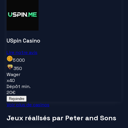
USpin Casino
Lire notre avis
5 000
350
Wager
x
40
Dépôt min.
20
€
Rejoindre
Voir plus de casinos
Jeux réalisés par Peter and Sons