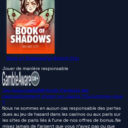
Book of Shadows
Par
Nolimit City
Jouer de manière responsable
Jeu responsable
Méthode d'analyse des
casinos
Comment choisir son casino ?
Qui sommes-nous
?
Nous ne sommes en aucun cas responsable des pertes
dues au jeu de hasard dans les casinos ou aux paris sur
les sites de paris liés à l'une de nos offres de bonus. Ne
misez jamais de l'argent que vous n'avez pas ou que