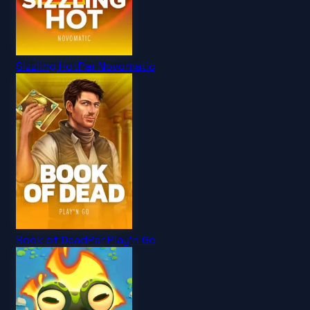
Sizzling Hot
Par
Novomatic
Book of Dead
Par
Play'n Go