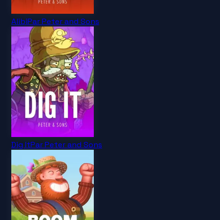
Alibi
Par
Peter and Sons
Dig It
Par
Peter and Sons