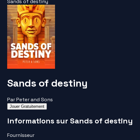
Sands of destiny
Sands of destiny
Par
Peter and Sons
Jouer Gratuitement
Informations sur Sands of destiny
Fournisseur