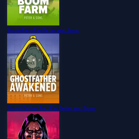
Boom Farm
Par
Peter and Sons
Ghost Father Aw...
Par
Peter and Sons