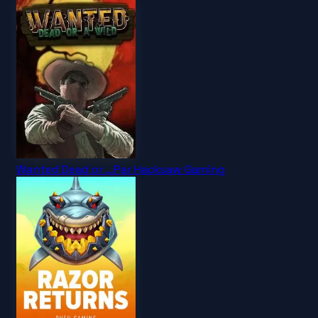
Wanted Dead or ...
Par
Hacksaw Gaming