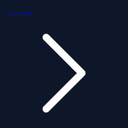
Jeux casino