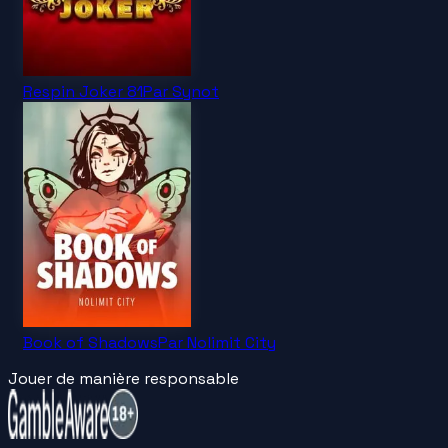
Respin Joker 81
Par
Synot
Book of Shadows
Par
Nolimit City
Jouer de manière responsable