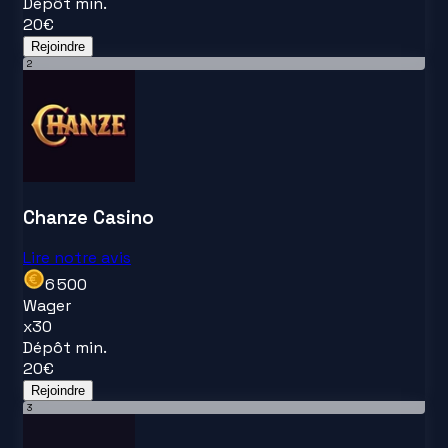
Dépôt min.
20
€
Rejoindre
2
Chanze Casino
Lire notre avis
6 500
Wager
x
30
Dépôt min.
20
€
Rejoindre
3