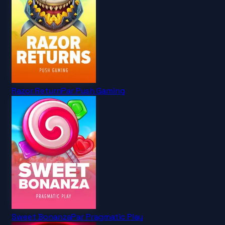
Razor Return
Par
Push Gaming
Sweet Bonanza
Par
Pragmatic Play