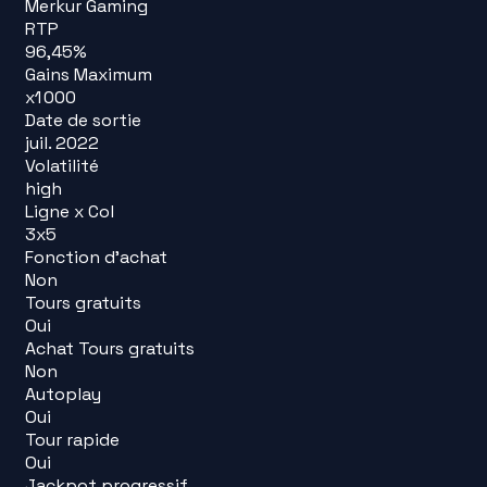
Merkur Gaming
RTP
96,45
%
Gains Maximum
x
1 000
Date de sortie
juil. 2022
Volatilité
high
Ligne x Col
3x5
Fonction d'achat
Non
Tours gratuits
Oui
Achat Tours gratuits
Non
Autoplay
Oui
Tour rapide
Oui
Jackpot progressif