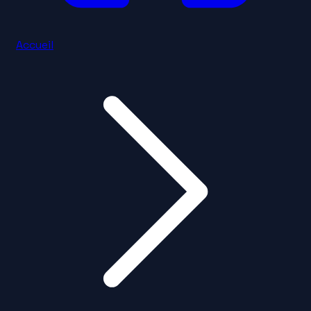
Accueil