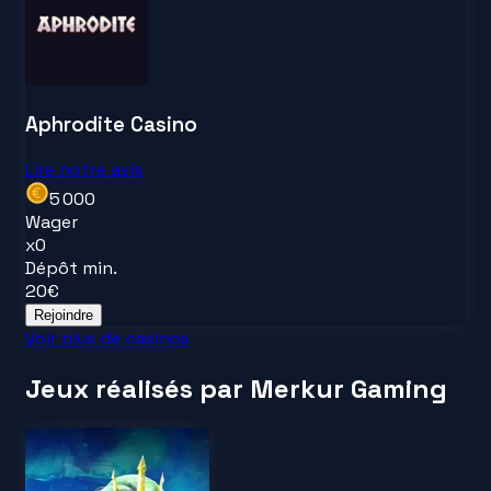
Aphrodite Casino
Lire notre avis
5 000
Wager
x
0
Dépôt min.
20
€
Rejoindre
Voir plus de casinos
Jeux réalisés par Merkur Gaming