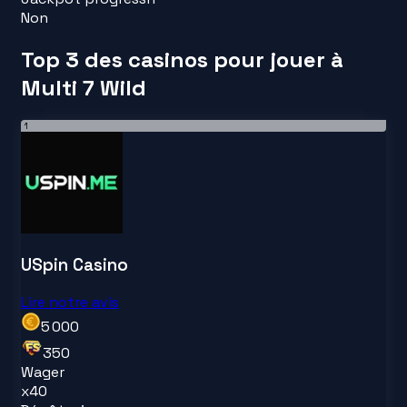
Non
Top 3 des casinos pour jouer à
Multi 7 Wild
1
USpin Casino
Lire notre avis
5 000
350
Wager
x
40