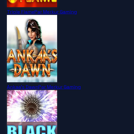
Triple Flame
Par
Merkur Gaming
Ankaa's Dawn
Par
Merkur Gaming