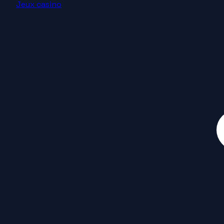
Jeux casino