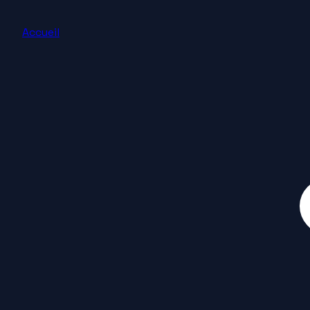
Accueil