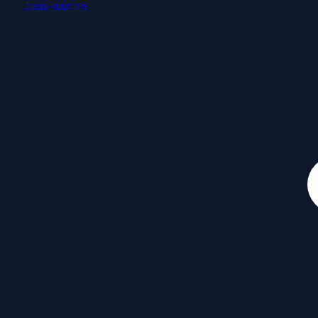
Jeux casino