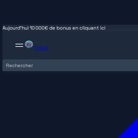
Aujourd'hui 10 000€ de bonus en cliquant ici
TnBet
Rechercher