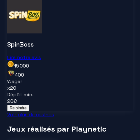
SpinBoss
Lire notre avis
15 000
400
Wager
x
20
Dépôt min.
20
€
Rejoindre
Voir plus de casinos
Jeux réalisés par Playnetic