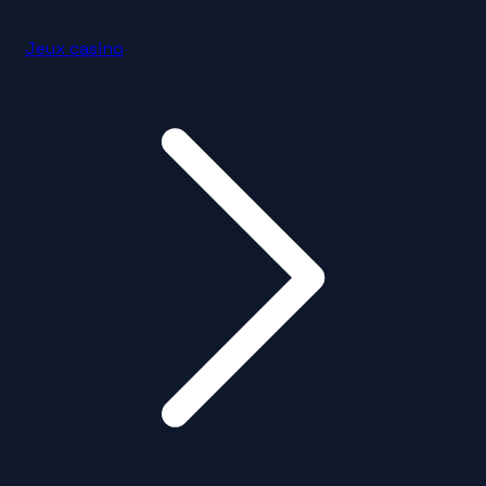
Jeux casino