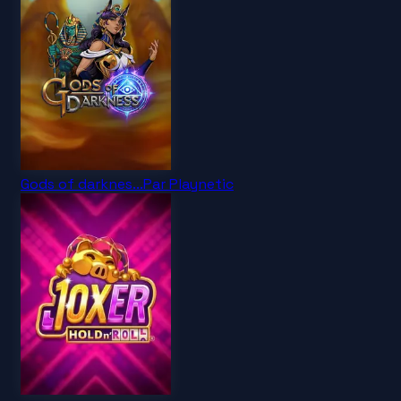
Gods of darknes...
Par
Playnetic