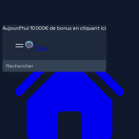
Aujourd'hui 10 000€ de bonus en cliquant ici
TnBet
Rechercher