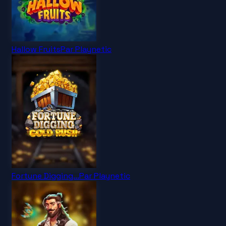
Hallow Fruits
Par
Playnetic
Fortune Digging...
Par
Playnetic