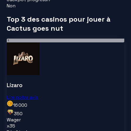
Non
Top 3 des casinos pour jouer à
Cactus goes nut
1
Lizaro
Lire notre avis
16 000
350
Wager
x
35