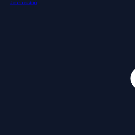
Jeux casino