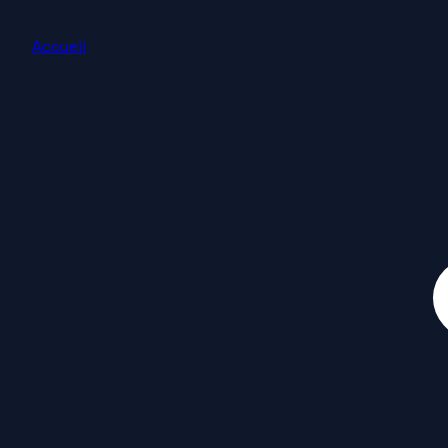
Accueil