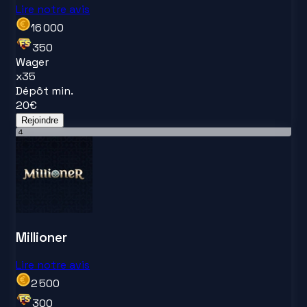
Lire notre avis
16 000
350
Wager
x
35
Dépôt min.
20
€
Rejoindre
4
Millioner
Lire notre avis
2 500
300