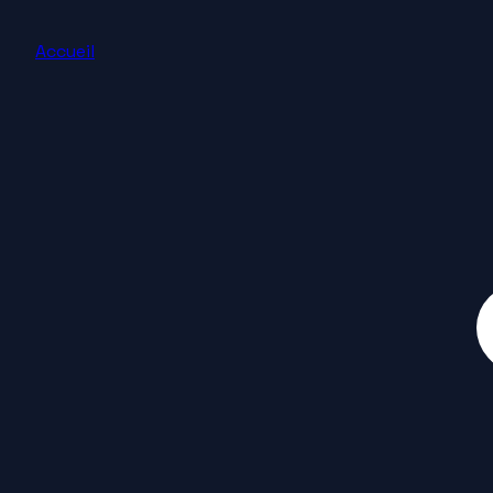
Accueil