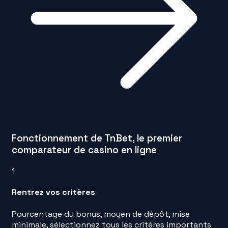
Fonctionnement de TnBet, le premier
comparateur de casino en ligne
1
Rentrez vos critères
Pourcentage du bonus, moyen de dépôt, mise
minimale, sélectionnez tous les critères importants