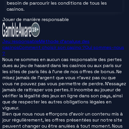
besoin de parcourir les conditions de tous les
casinos.
Jouer de manière responsable
Jeu responsable
Méthode d'analyse des
casinos
Comment choisir son casino ?
Qui sommes-nous
?
Nous ne sommes en aucun cas responsable des pertes
dues au jeu de hasard dans les casinos ou aux paris sur
les sites de paris liés à l'une de nos offres de bonus. Ne
misez jamais de l'argent que vous n'avez pas ou que
vous ne pouvez pas vous permettre de perdre. N'essayez
jamais de rattraper vos pertes. Il incombe au joueur de
vérifier la légalité des jeux en ligne dans son pays, ainsi
que de respecter les autres obligations légales en
vigueur.
Bien que nous nous efforçons d'avoir un contenu mis à
jour régulièrement, les offres présentées sur notre site
peuvent changer ou être anulées à tout moment. Nous