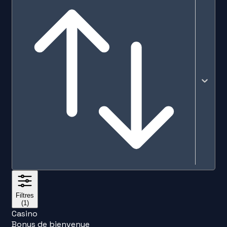
Pertinen
Filtres
(1)
Casino
Bonus de bienvenue