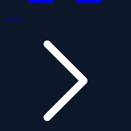
Accueil