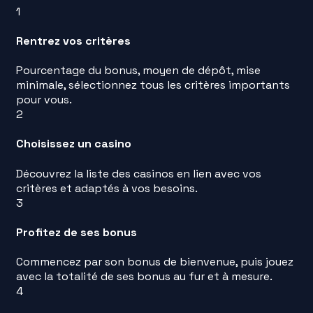
1
Rentrez vos critères
Pourcentage du bonus, moyen de dépôt, mise
minimale, sélectionnez tous les critères importants
pour vous.
2
Choisissez un casino
Découvrez la liste des casinos en lien avec vos
critères et adaptés à vos besoins.
3
Profitez de ses bonus
Commencez par son bonus de bienvenue, puis jouez
avec la totalité de ses bonus au fur et à mesure.
4