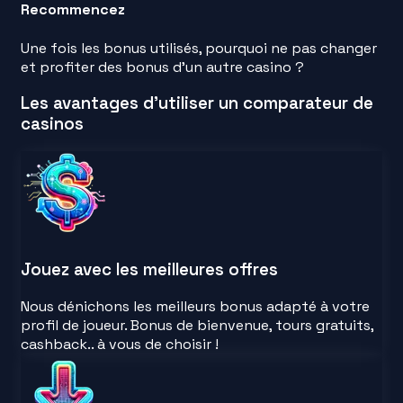
Recommencez
Une fois les bonus utilisés, pourquoi ne pas changer
et profiter des bonus d'un autre casino ?
Les avantages d'utiliser un comparateur de
casinos
Jouez avec les meilleures offres
Nous dénichons les meilleurs bonus adapté à votre
profil de joueur. Bonus de bienvenue, tours gratuits,
cashback.. à vous de choisir !