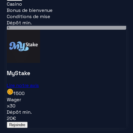
Casino
Bonus de bienvenue
Conditions de mise
Dépôt min.
1
MyStake
Lire notre avis
1 500
Wager
x
30
Dépôt min.
20
€
Rejoindre