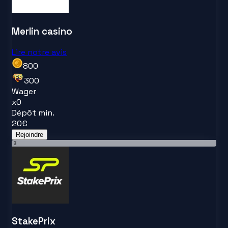
Merlin casino
Lire notre avis
800
300
Wager
x
0
Dépôt min.
20
€
Rejoindre
3
StakePrix