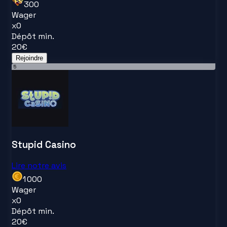
300
Wager
x
0
Dépôt min.
20
€
Rejoindre
5
Stupid Casino
Lire notre avis
1 000
Wager
x
0
Dépôt min.
20
€