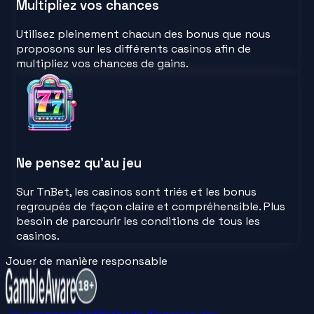
Multipliez vos chances
Utilisez pleinement chacun des bonus que nous
proposons sur les différents casinos afin de
multipliez vos chances de gains.
Ne pensez qu'au jeu
Sur TnBet, les casinos sont triés et les bonus
regroupés de façon claire et compréhensible. Plus
besoin de parcourir les conditions de tous les
casinos.
Jouer de manière responsable