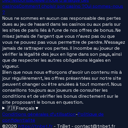
Jeu responsable
Méthode d'analyse des
casinos
Comment choisir son casino ?
Qui sommes-nous
?
Nous ne sommes en aucun cas responsable des pertes
dues au jeu de hasard dans les casinos ou aux paris sur
les sites de paris liés à l'une de nos offres de bonus. Ne
misez jamais de l'argent que vous n'avez pas ou que
vous ne pouvez pas vous permettre de perdre. N'essayez
jamais de rattraper vos pertes. Il incombe au joueur de
vérifier la légalité des jeux en ligne dans son pays, ainsi
que de respecter les autres obligations légales en
vigueur.
Bien que nous nous efforçons d'avoir un contenu mis à
jour régulièrement, les offres présentées sur notre site
peuvent changer ou être anulées à tout moment. Nous
conseillons toujours aux joueurs de consulter les
conditions et de vérifier les bonus directement sur le
site proposant le bonus en question.
🇫🇷
Français
▼
Conditions générales d'utilisation
-
Politique de
confidentialité
©2026
https://
tnbet.fr
- TnBet - contact@
tnbet.fr