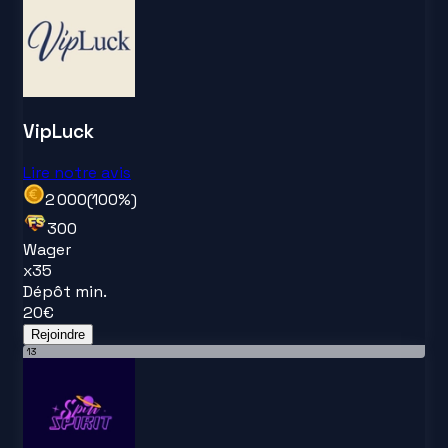
VipLuck
Lire notre avis
2 000
(
100
%)
300
Wager
x
35
Dépôt min.
20
€
Rejoindre
13