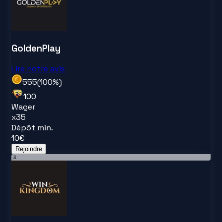
GoldenPlay
Lire notre avis
555
(
100
%)
100
Wager
x
35
Dépôt min.
10
€
Rejoindre
3