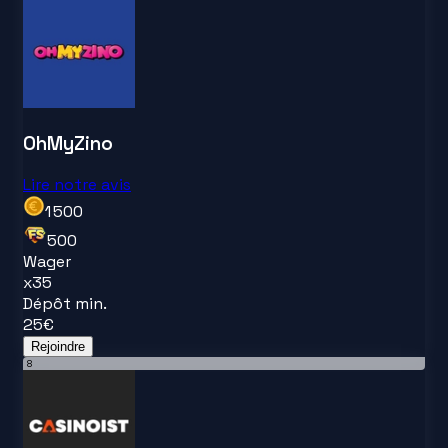
OhMyZino
Lire notre avis
1 500
500
Wager
x
35
Dépôt min.
25
€
Rejoindre
8