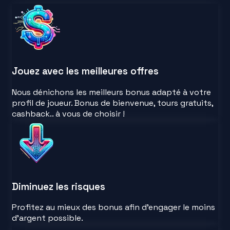
Jouez avec les meilleures offres
Nous dénichons les meilleurs bonus adapté à votre
profil de joueur. Bonus de bienvenue, tours gratuits,
cashback.. à vous de choisir !
Diminuez les risques
Profitez au mieux des bonus afin d'engager le moins
d'argent possible.