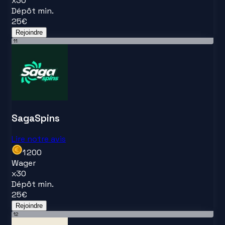
x
30
Dépôt min.
25
€
Rejoindre
11
SagaSpins
Lire notre avis
1 200
Wager
x
30
Dépôt min.
25
€
Rejoindre
12