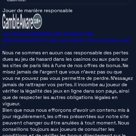
Jouer de manière responsable
Jeu responsable
Méthode d'analyse des
casinos
Comment choisir son casino ?
Qui sommes-nous
?
Nous ne sommes en aucun cas responsable des pertes
dues au jeu de hasard dans les casinos ou aux paris sur
les sites de paris liés à l'une de nos offres de bonus. Ne
misez jamais de l'argent que vous n'avez pas ou que
vous ne pouvez pas vous permettre de perdre. N'essayez
jamais de rattraper vos pertes. Il incombe au joueur de
vérifier la légalité des jeux en ligne dans son pays, ainsi
que de respecter les autres obligations légales en
vigueur.
Bien que nous nous efforçons d'avoir un contenu mis à
jour régulièrement, les offres présentées sur notre site
peuvent changer ou être anulées à tout moment. Nous
conseillons toujours aux joueurs de consulter les
conditions et de vérifier les bonus directement sur le