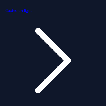
Casino en ligne