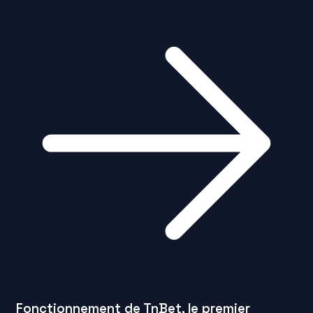
Fonctionnement de TnBet, le premier