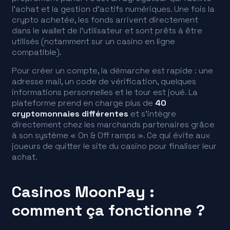
l'achat et la gestion d'actifs numériques. Une fois la
crypto achetée, les fonds arrivent directement
dans le wallet de l'utilisateur et sont prêts à être
utilisés (notamment sur un casino en ligne
compatible).
Pour créer un compte, la démarche est rapide : une
adresse mail, un code de vérification, quelques
informations personnelles et le tour est joué. La
plateforme prend en charge plus de
40
cryptomonnaies différentes
et s'intègre
directement chez les marchands partenaires grâce
à son système « On & Off ramps ». Ce qui évite aux
joueurs de quitter le site du casino pour finaliser leur
achat.
Casinos MoonPay :
comment ça fonctionne ?