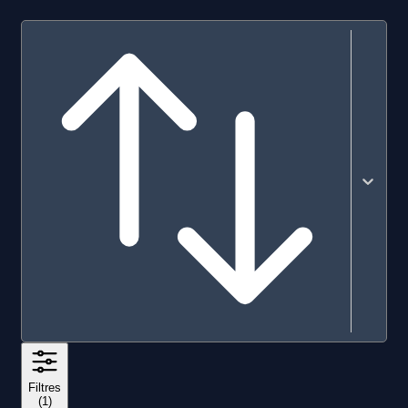
Pertinen
Filtres
(1)