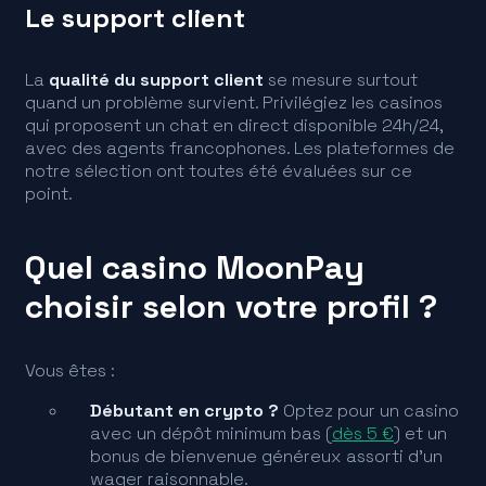
Le support client
La
qualité du support client
se mesure surtout
quand un problème survient. Privilégiez les casinos
qui proposent un chat en direct disponible 24h/24,
avec des agents francophones. Les plateformes de
notre sélection ont toutes été évaluées sur ce
point.
Quel casino MoonPay
choisir selon votre profil ?
Vous êtes :
Débutant en crypto ?
Optez pour un casino
avec un dépôt minimum bas (
dès 5 €
) et un
bonus de bienvenue généreux assorti d'un
wager raisonnable.