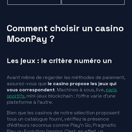
Comment choisir un casino
MoonPay ?
Les jeux : le critère numéro un
Avant même de regarder les méthodes de paiement,
assurez-vous que
le casino propose les jeux qui
vous correspondent
. Machines à sous, live,
paris
sportifs
, mini-jeux blockchain : l'offre varie d'une
plateforme à l'autre.
Bien que les casinos de notre sélection proposent
tous un catalogue fourni, vérifiez la présence
d'éditeurs reconnus comme Play'n Go, Pragmatic
Play ou Evolution Gaming. C’est, en effet, un