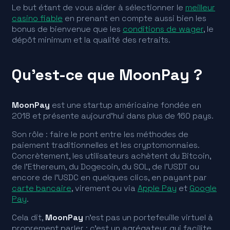
Le but étant de vous aider à sélectionner le
meilleur
casino fiable
en prenant en compte aussi bien les
bonus de bienvenue que les
conditions de wager
, le
dépôt minimum et la qualité des retraits.
Qu'est-ce que MoonPay ?
MoonPay
est une startup américaine fondée en
2018 et présente aujourd’hui dans plus de 160 pays.
Son rôle : faire le pont entre les méthodes de
paiement traditionnelles et les cryptomonnaies.
Concrètement, les utilisateurs achètent du Bitcoin,
de l'Ethereum, du Dogecoin, du SOL, de l'USDT ou
encore de l'USDC en quelques clics, en payant par
carte bancaire
, virement ou via
Apple Pay
et
Google
Pay
.
Cela dit,
MoonPay
n'est pas un portefeuille virtuel à
proprement parler : c'est un agrégateur qui facilite