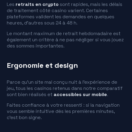
Les
retraits en crypto
sont rapides, mais les délais
de traitement côté casino varient. Certaines
plateformes valident les demandes en quelques
heures, d'autres sous 24 à 48 h.
Le montant maximum de retrait hebdomadaire est
également un critère à ne pas négliger si vous jouez
des sommes importantes.
Ergonomie et design
Parce qu’un site mal conçu nuit à l'expérience de
jeu, tous les casinos retenus dans notre comparatif
sont bien réalisés et
accessibles sur mobile
.
Faites confiance à votre ressenti : si la navigation
vous semble intuitive dès les premières minutes,
c'est bon signe.