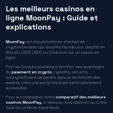
Les meilleurs casinos en
ligne MoonPay : Guide et
explications
MoonPay
est une plateforme d'achat de
cryptomonnaies qui simplifie l'accès aux dépôts en
Bitcoin, USDT, USDC ou Ethereum sur un casino en
ligne.
Pour les joueurs souhaitant profiter des avantages
du
paiement en crypto
(rapidité, sécurité,
anonymat) sans se perdre dans la technicité des
wallets, c'est une porte d'entrée particulièrement
accessible.
Pour accompagner notre
comparatif des meilleurs
casinos MoonPay
, ci-dessus, nous passons au crible
tous les critères importants.