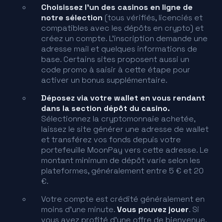
Choisissez l'un des casinos en ligne de
notre sélection
(tous vérifiés, licenciés et
compatibles avec les dépôts en crypto) et
créez un compte. L'inscription demande une
adresse mail et quelques informations de
base. Certains sites proposent aussi un
code promo à saisir à cette étape pour
activer un bonus supplémentaire.
Déposez via votre wallet en vous rendant
dans la section dépôt du casino.
Sélectionnez la cryptomonnaie achetée,
laissez le site générer une adresse de wallet
et transférez vos fonds depuis votre
portefeuille MoonPay vers cette adresse. Le
montant minimum de dépôt varie selon les
plateformes, généralement entre 5 € et 20
€.
Votre compte est crédité généralement en
moins d'une minute.
Vous pouvez jouer
. Si
vous avez profité d’une offre de bienvenue,