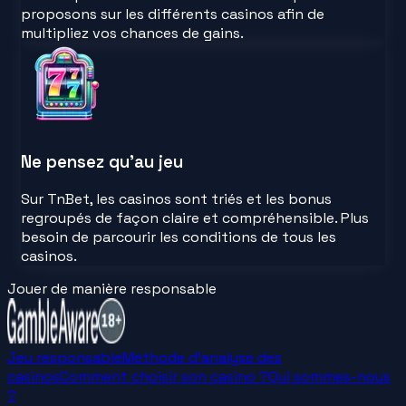
proposons sur les différents casinos afin de
multipliez vos chances de gains.
Ne pensez qu'au jeu
Sur TnBet, les casinos sont triés et les bonus
regroupés de façon claire et compréhensible. Plus
besoin de parcourir les conditions de tous les
casinos.
Jouer de manière responsable
Jeu responsable
Méthode d'analyse des
casinos
Comment choisir son casino ?
Qui sommes-nous
?