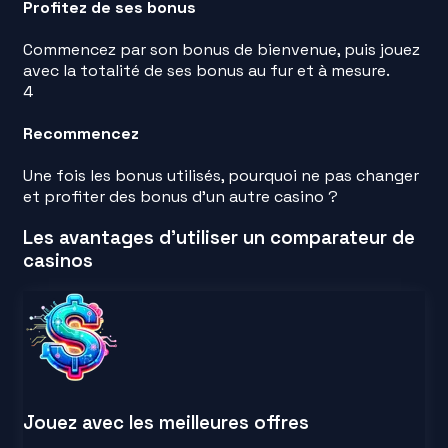
Profitez de ses bonus
Commencez par son bonus de bienvenue, puis jouez
avec la totalité de ses bonus au fur et à mesure.
4
Recommencez
Une fois les bonus utilisés, pourquoi ne pas changer
et profiter des bonus d'un autre casino ?
Les avantages d'utiliser un comparateur de
casinos
Jouez avec les meilleures offres