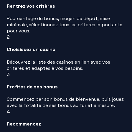
Rentrez vos critères
Pourcentage du bonus, moyen de dépôt, mise
minimale, sélectionnez tous les critères importants
pour vous.
2
Choisissez un casino
Découvrez la liste des casinos en lien avec vos
critères et adaptés à vos besoins.
3
Profitez de ses bonus
Commencez par son bonus de bienvenue, puis jouez
avec la totalité de ses bonus au fur et à mesure.
4
Recommencez