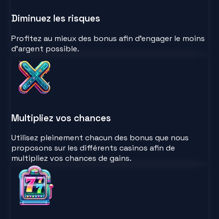
Diminuez les risques
Profitez au mieux des bonus afin d'engager le moins
d'argent possible.
Multipliez vos chances
Utilisez pleinement chacun des bonus que nous
proposons sur les différents casinos afin de
multipliez vos chances de gains.