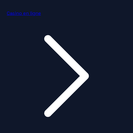
Casino en ligne