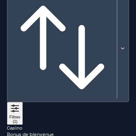
Pertinen
Filtres
(1)
Casino
Bonus de bienvenue