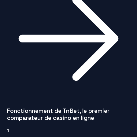
Fonctionnement de TnBet, le premier
comparateur de casino en ligne
1