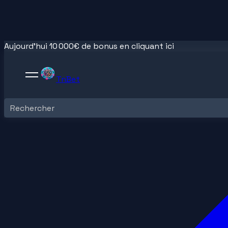
Aujourd'hui 10 000€ de bonus en cliquant ici
TnBet
Rechercher