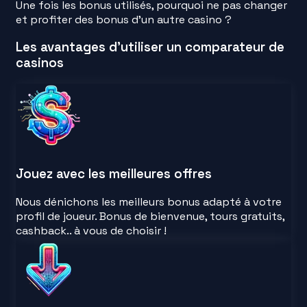
Une fois les bonus utilisés, pourquoi ne pas changer
et profiter des bonus d'un autre casino ?
Les avantages d'utiliser un comparateur de
casinos
Jouez avec les meilleures offres
Nous dénichons les meilleurs bonus adapté à votre
profil de joueur. Bonus de bienvenue, tours gratuits,
cashback.. à vous de choisir !