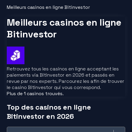
Meilleurs casinos en ligne Bitinvestor
Meilleurs casinos en ligne
Bitinvestor
Retrouvez tous les casinos en ligne acceptant les
paiements via Bitinvestor en 2026 et passés en
revue par nos experts. Parcourez les afin de trouver
le casino Bitinvestor qui vous correspond.
Plus de 1 casinos trouvés.
Top des casinos en ligne
Bitinvestor en 2026