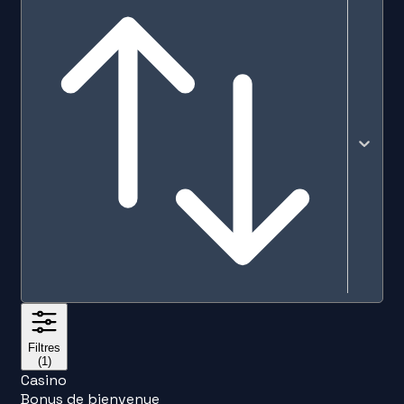
Pertinen
Filtres
(1)
Casino
Bonus de bienvenue