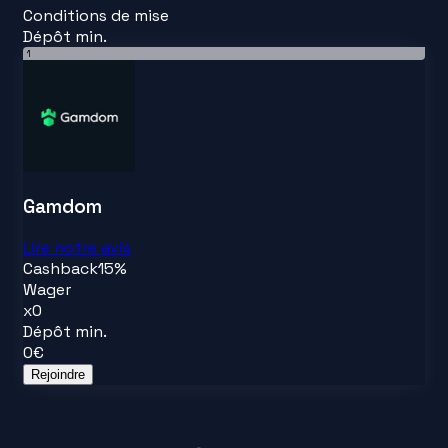
Conditions de mise
Dépôt min.
1
Gamdom
Lire notre avis
Cashback
15
%
Wager
x
0
Dépôt min.
0
€
Rejoindre