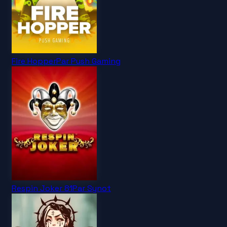
Fire Hopper
Par
Push Gaming
Respin Joker 81
Par
Synot