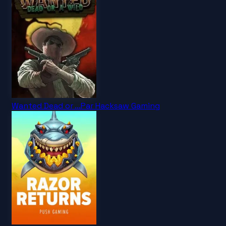
Wanted Dead or ...
Par
Hacksaw Gaming