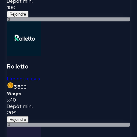
Dépôt min.
10
€
Rejoindre
2
Rolletto
Lire notre avis
5 500
Wager
x
40
Dépôt min.
20
€
Rejoindre
3