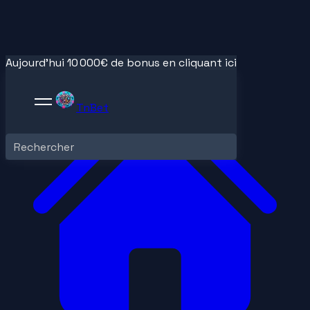
Aujourd'hui 10 000€ de bonus en cliquant ici
TnBet
Rechercher