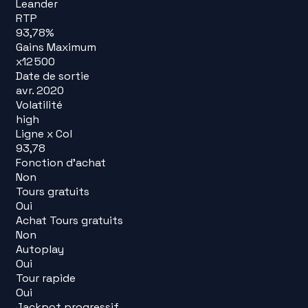
Leander
RTP
93,78
%
Gains Maximum
x
12 500
Date de sortie
avr. 2020
Volatilité
high
Ligne x Col
93,78
Fonction d'achat
Non
Tours gratuits
Oui
Achat Tours gratuits
Non
Autoplay
Oui
Tour rapide
Oui
Jackpot progressif