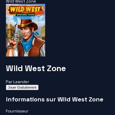
Wild West Zone
Wild West Zone
Par
Leander
Jouer Gratuitement
Informations sur Wild West Zone
Fournisseur