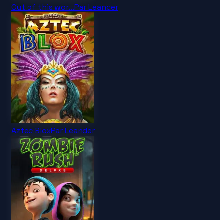
Out of this wor...
Par
Leander
Aztec Blox
Par
Leander