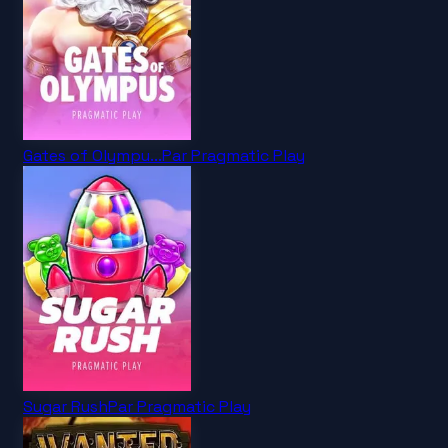
Gates of Olympu...
Par
Pragmatic Play
Sugar Rush
Par
Pragmatic Play