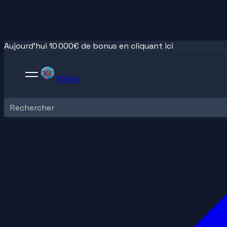
Aujourd'hui 10 000€ de bonus en cliquant ici
TnBet
Rechercher