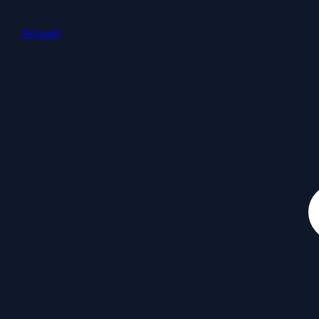
Accueil