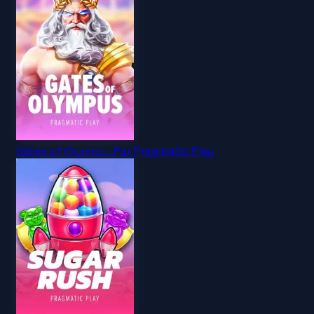
Gates of Olympu...
Par
Pragmatic Play