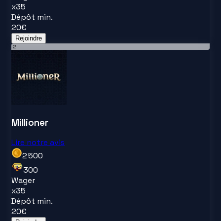
x
35
Dépôt min.
20
€
Rejoindre
2
Millioner
Lire notre avis
2 500
300
Wager
x
35
Dépôt min.
20
€