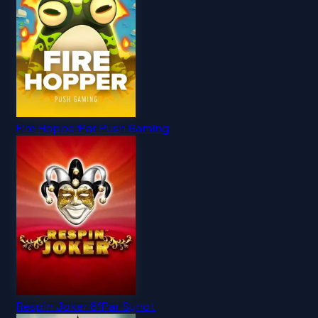
Fire Hopper
Par
Push Gaming
Respin Joker 81
Par
Synot