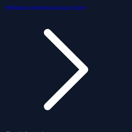
Meilleures machines à sous en ligne