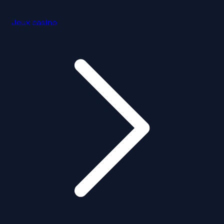
Jeux casino