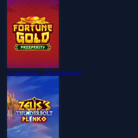
Fortune Gold – ...
Par
NetGaming