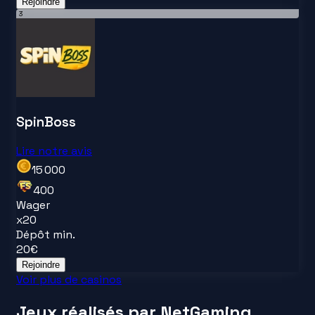
Rejoindre
3
SpinBoss
Lire notre avis
15 000
400
Wager
x
20
Dépôt min.
20
€
Rejoindre
Voir plus de casinos
Jeux réalisés par NetGaming