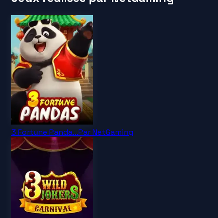
3 Fortune Panda...
Par
NetGaming