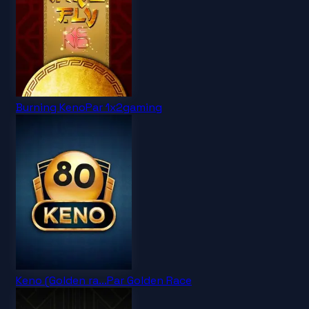
Burning Keno
Par
1x2gaming
Keno (Golden ra...
Par
Golden Race