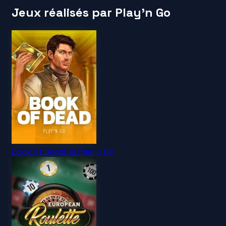
Jeux réalisés par Play'n Go
Book of Dead
Par
Play'n Go