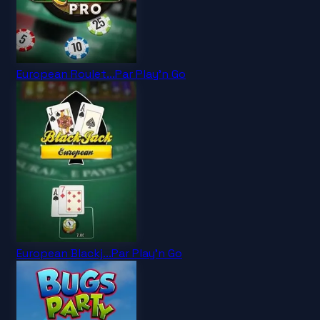
European Roulet...
Par
Play'n Go
European Blackj...
Par
Play'n Go