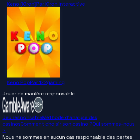
Keno (Kiron)
Par
Kiron Interactive
Keno Pop
Par
1x2gaming
Jouer de manière responsable
Jeu responsable
Méthode d'analyse des
casinos
Comment choisir son casino ?
Qui sommes-nous
?
Nous ne sommes en aucun cas responsable des pertes