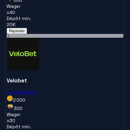
800
Wager
x
40
Dépôt min.
20
€
Rejoindre
2
Velobet
Lire notre avis
2 000
300
Wager
x
30
Dépôt min.