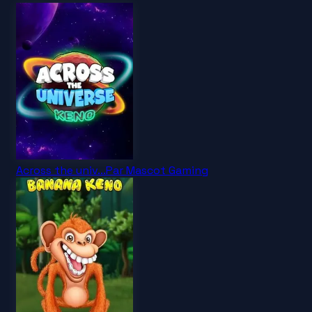
Across the univ...
Par
Mascot Gaming