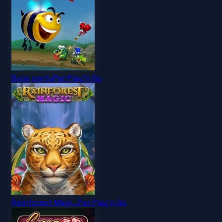
Bugs party
Par
Play'n Go
Rainforest Magi...
Par
Play'n Go