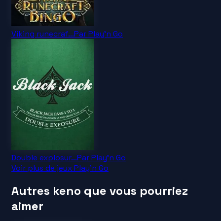
Viking runecraf...
Par
Play'n Go
Double explosur...
Par
Play'n Go
Voir plus de jeux Play'n Go
Autres keno que vous pourriez
aimer