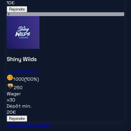
10
€
Rejoindre
3
Shiny Wilds
Lire notre avis
1 000
(
100
%)
250
Wager
x
30
Dépôt min.
20
€
Rejoindre
Voir plus de casinos