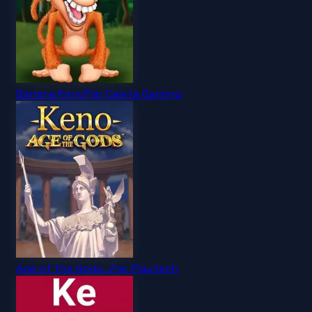
Banana Keno
Par
Caleta Gaming
Age of the Gods...
Par
Playtech