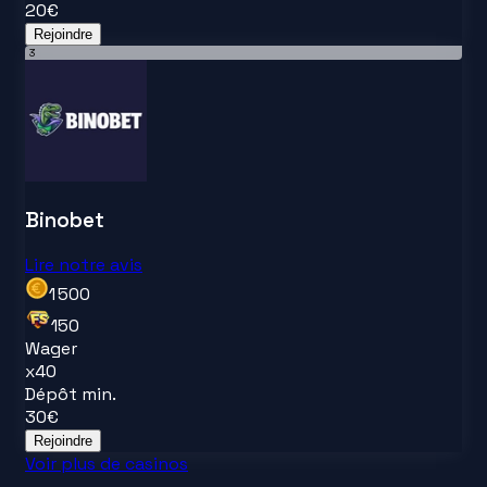
20
€
Rejoindre
3
Binobet
Lire notre avis
1 500
150
Wager
x
40
Dépôt min.
30
€
Rejoindre
Voir plus de casinos