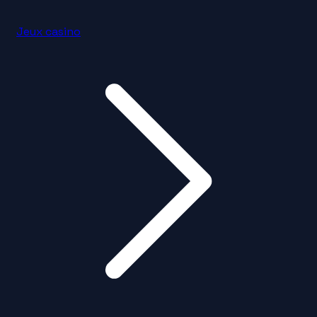
Jeux casino