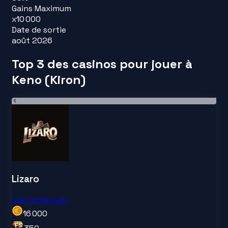
Gains Maximum
x
10 000
Date de sortie
août 2026
Top 3 des casinos pour jouer à
Keno (Kiron)
1
Lizaro
Lire notre avis
16 000