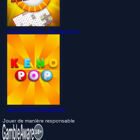
Keno (Play'n Go...
Par
Play'n Go
Keno Pop
Par
1x2gaming
Jouer de manière responsable