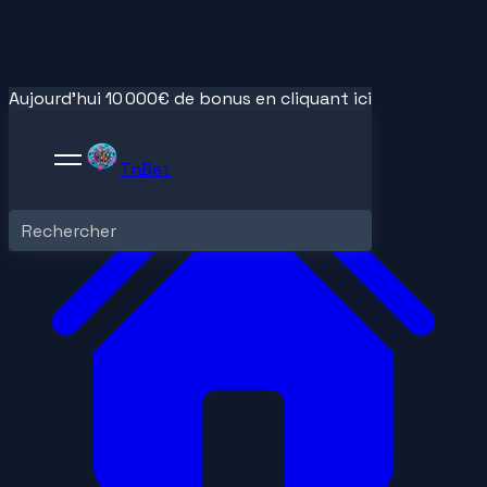
Aujourd'hui 10 000€ de bonus en cliquant ici
TnBet
Rechercher