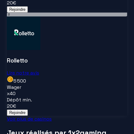
20
€
Rejoindre
3
Rolletto
Lire notre avis
5 500
Wager
x
40
Dépôt min.
20
€
Rejoindre
Voir plus de casinos
Jeux réalisés par 1x2gaming