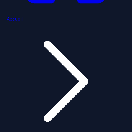
Accueil