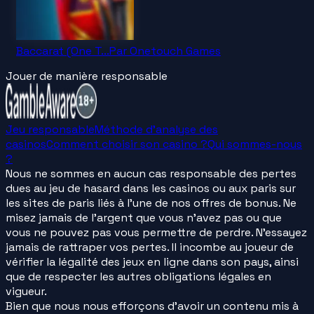
Baccarat (One T...
Par
Onetouch Games
Jouer de manière responsable
Jeu responsable
Méthode d'analyse des
casinos
Comment choisir son casino ?
Qui sommes-nous
?
Nous ne sommes en aucun cas responsable des pertes
dues au jeu de hasard dans les casinos ou aux paris sur
les sites de paris liés à l'une de nos offres de bonus. Ne
misez jamais de l'argent que vous n'avez pas ou que
vous ne pouvez pas vous permettre de perdre. N'essayez
jamais de rattraper vos pertes. Il incombe au joueur de
vérifier la légalité des jeux en ligne dans son pays, ainsi
que de respecter les autres obligations légales en
vigueur.
Bien que nous nous efforçons d'avoir un contenu mis à