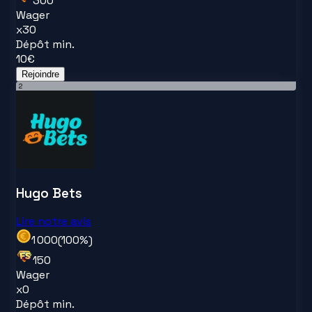
300
Wager
x
30
Dépôt min.
10
€
Rejoindre
2
Hugo Bets
Lire notre avis
1 000
(
100
%)
150
Wager
x
0
Dépôt min.