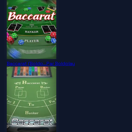
Baccarat (Boldp...
Par
Boldplay