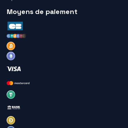
Moyens de paiement