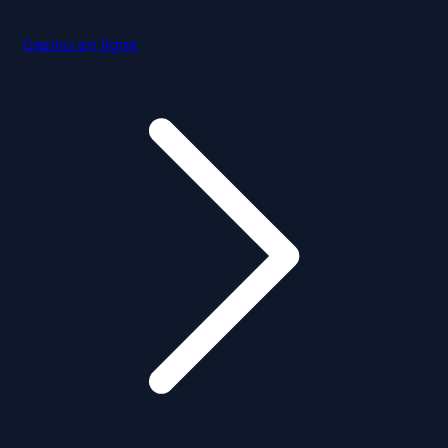
Casino en ligne