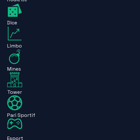
Dice
Limbo
Mines
Tower
Pari Sportif
Esport