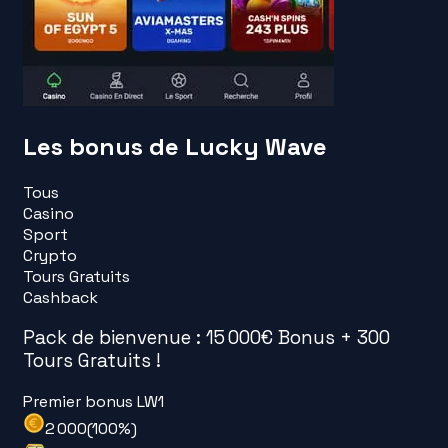
Les bonus de Lucky Wave
Tous
Casino
Sport
Crypto
Tours Gratuits
Cashback
Pack de bienvenue
:
15 000€
Bonus
+
300
Tours Gratuits
!
Premier bonus LW1
2 000
(
100
%)