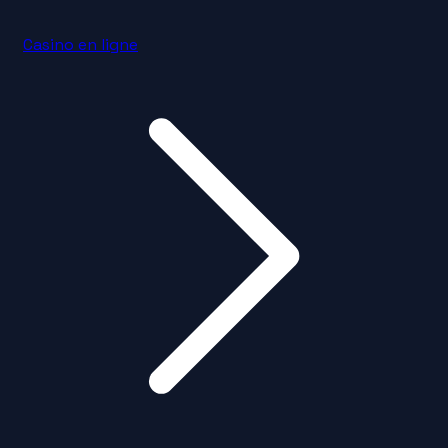
Casino en ligne