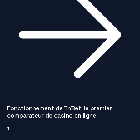
Fonctionnement de TnBet, le premier
comparateur de casino en ligne
1