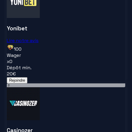
Yonibet
Lire notre avis
100
Wager
x
0
Dépôt min.
20
€
Rejoindre
3
Casinozer