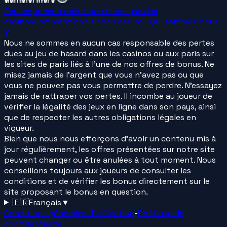
Jeu responsable
Méthode d'analyse des
casinos
Comment choisir son casino ?
Qui sommes-nous
?
Nous ne sommes en aucun cas responsable des pertes
dues au jeu de hasard dans les casinos ou aux paris sur
les sites de paris liés à l'une de nos offres de bonus. Ne
misez jamais de l'argent que vous n'avez pas ou que
vous ne pouvez pas vous permettre de perdre. N'essayez
jamais de rattraper vos pertes. Il incombe au joueur de
vérifier la légalité des jeux en ligne dans son pays, ainsi
que de respecter les autres obligations légales en
vigueur.
Bien que nous nous efforçons d'avoir un contenu mis à
jour régulièrement, les offres présentées sur notre site
peuvent changer ou être anulées à tout moment. Nous
conseillons toujours aux joueurs de consulter les
conditions et de vérifier les bonus directement sur le
site proposant le bonus en question.
🇫🇷
Français
▼
Conditions générales d'utilisation
-
Politique de
confidentialité