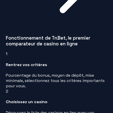
Fonctionnement de TnBet, le premier
comparateur de casino en ligne
1
Rentrez vos critères
Pourcentage du bonus, moyen de dépôt, mise
minimale, sélectionnez tous les critères importants
pour vous.
2
Choisissez un casino
Découvrez la liste des casinos en lien avec vos