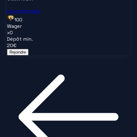
Lire notre avis
100
Wager
x
0
Dépôt min.
20
€
Rejoindre