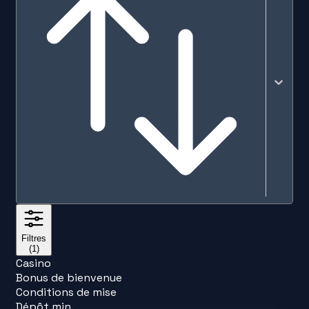
Pertinen
Filtres
(1)
Casino
Bonus de bienvenue
Conditions de mise
Dépôt min.