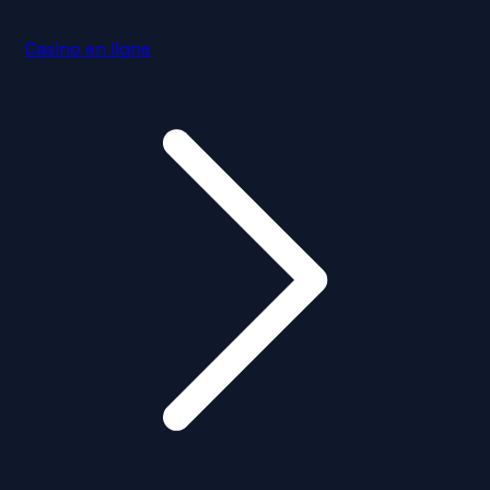
Casino en ligne