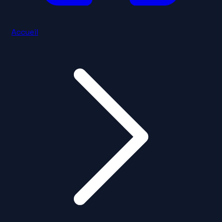
Accueil