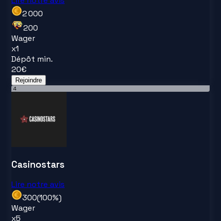
Lire notre avis
2 000
200
Wager
x
1
Dépôt min.
20
€
Rejoindre
4
Casinostars
Lire notre avis
300
(
100
%)
Wager
x
5