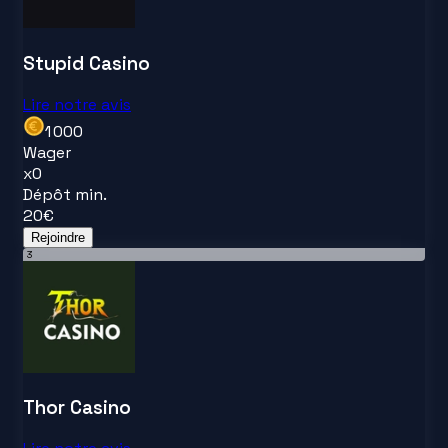
Stupid Casino
Lire notre avis
1 000
Wager
x
0
Dépôt min.
20
€
Rejoindre
3
Thor Casino