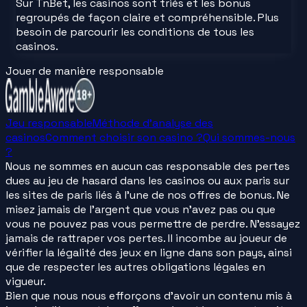
Sur TnBet, les casinos sont triés et les bonus
regroupés de façon claire et compréhensible. Plus
besoin de parcourir les conditions de tous les
casinos.
Jouer de manière responsable
Jeu responsable
Méthode d'analyse des
casinos
Comment choisir son casino ?
Qui sommes-nous
?
Nous ne sommes en aucun cas responsable des pertes
dues au jeu de hasard dans les casinos ou aux paris sur
les sites de paris liés à l'une de nos offres de bonus. Ne
misez jamais de l'argent que vous n'avez pas ou que
vous ne pouvez pas vous permettre de perdre. N'essayez
jamais de rattraper vos pertes. Il incombe au joueur de
vérifier la légalité des jeux en ligne dans son pays, ainsi
que de respecter les autres obligations légales en
vigueur.
Bien que nous nous efforçons d'avoir un contenu mis à