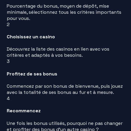
Pourcentage du bonus, moyen de dépôt, mise
minimale, sélectionnez tous les critères importants
pour vous.
2
Choisissez un casino
Découvrez la liste des casinos en lien avec vos
critères et adaptés à vos besoins.
3
Profitez de ses bonus
Commencez par son bonus de bienvenue, puis jouez
avec la totalité de ses bonus au fur et à mesure.
4
Recommencez
Une fois les bonus utilisés, pourquoi ne pas changer
et profiter des bonus d'un autre casino ?