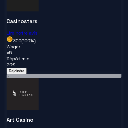
Casinostars
Lire notre avis
300
(
100
%)
Wager
x
5
Dépôt min.
20
€
Rejoindre
9
Art Casino