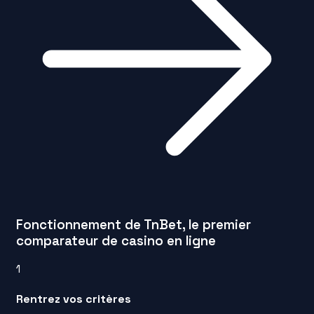
Fonctionnement de TnBet, le premier
comparateur de casino en ligne
1
Rentrez vos critères