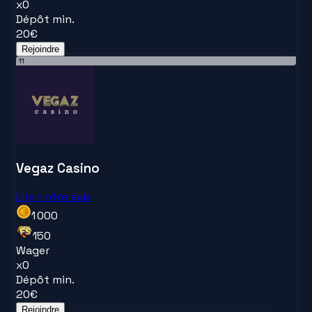
x
0
Dépôt min.
20
€
Rejoindre
11
Vegaz Casino
Lire notre avis
1 000
150
Wager
x
0
Dépôt min.
20
€
Rejoindre