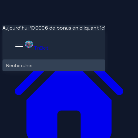
Aujourd'hui 10 000€ de bonus en cliquant ici
TnBet
Rechercher